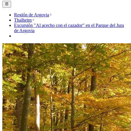
Región de Argovia
Thalheim
Excursión "Al acecho con el cazador" en el Parque del Jura
de Argovia