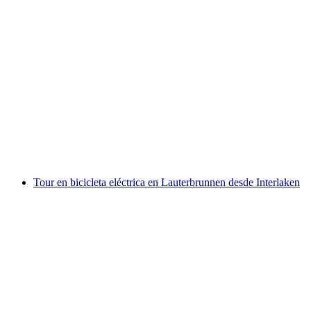
Tour en bicicleta eléctrica alrededor del lago de
Brienz desde Interlaken
por persona
desde €184
Tour en bicicleta eléctrica en Lauterbrunnen desde Interlaken