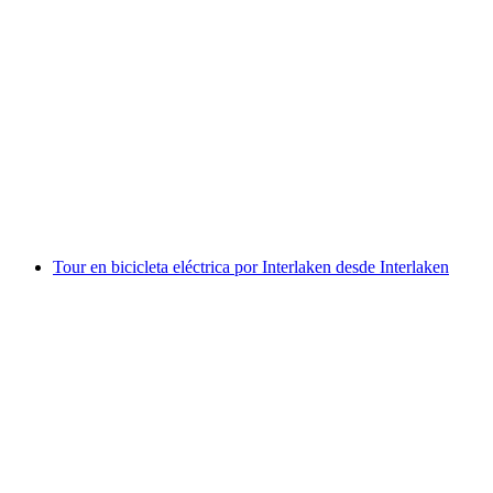
Ruta en bici por Winterlaken
por persona
desde €100
Tour en bicicleta eléctrica por Interlaken desde Interlaken