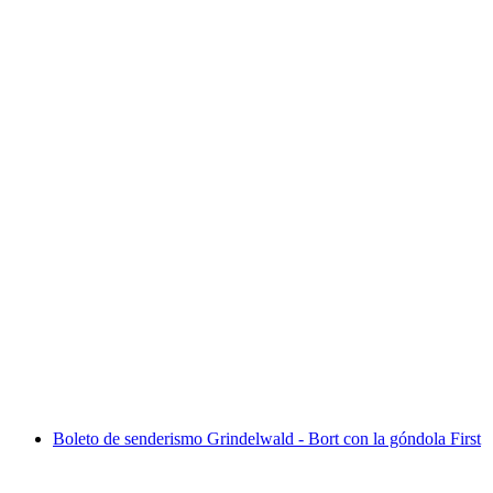
Paso del Oberland Bernés
por persona
desde €268
Boleto de senderismo Grindelwald - Bort con la góndola First