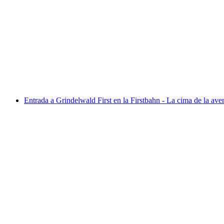
Parapente Grindelwald desde Primera
por persona
desde €245
Entrada a Grindelwald First en la Firstbahn - La cima de la ave