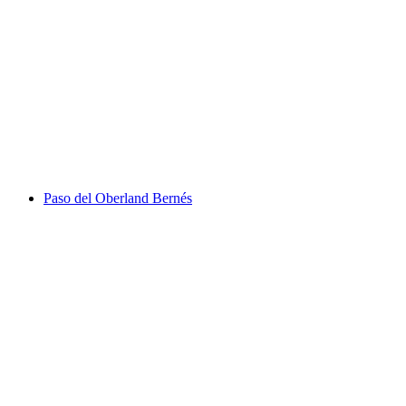
Entrada a Grindelwald First en la Firstbahn - L
por persona
desde €43
Paso del Oberland Bernés