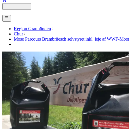
Region Graubünden
Chur
Mose Parcours Brambrüesch selvstyret inkl. leje af WWF-Moo