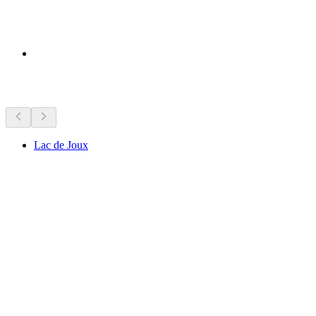
Seværdigheder i nærheden
Lac de Joux