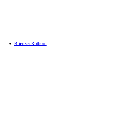
Stanserhorn
Brienzer Rothorn