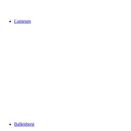
Glasi Hergiswil
Lumeum
Lumeum
Ballenberg