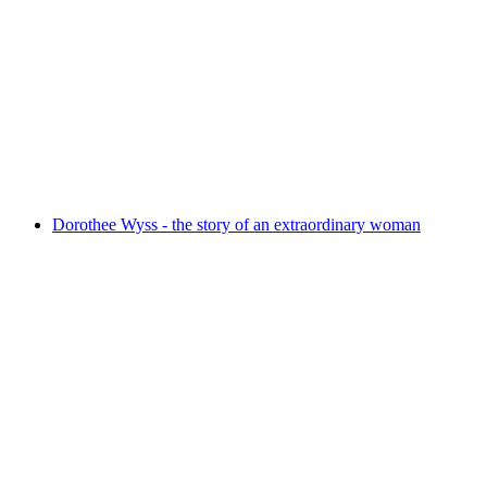
Exhibition - Fluss(ab)Fluss
Fri adgang
Dorothee Wyss - the story of an extraordinary woman