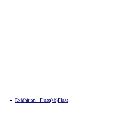
Fluss(ab)Fluss
Fri adgang
Exhibition - Fluss(ab)Fluss