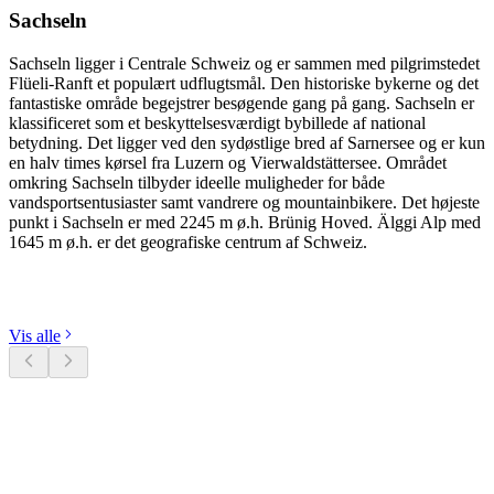
Sachseln
Sachseln ligger i Centrale Schweiz og er sammen med pilgrimstedet
Flüeli-Ranft et populært udflugtsmål. Den historiske bykerne og det
fantastiske område begejstrer besøgende gang på gang. Sachseln er
klassificeret som et beskyttelsesværdigt bybillede af national
betydning. Det ligger ved den sydøstlige bred af Sarnersee og er kun
en halv times kørsel fra Luzern og Vierwaldstättersee. Området
omkring Sachseln tilbyder ideelle muligheder for både
vandsportsentusiaster samt vandrere og mountainbikere. Det højeste
punkt i Sachseln er med 2245 m ø.h. Brünig Hoved. Älggi Alp med
1645 m ø.h. er det geografiske centrum af Schweiz.
Udforsk kategorier
Vis alle