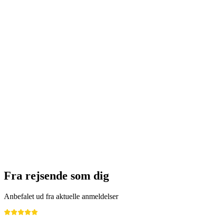
Open-Air Kino Landenberg - Ewigi Liebi
Fri adgang
Fra rejsende som dig
Anbefalet ud fra aktuelle anmeldelser