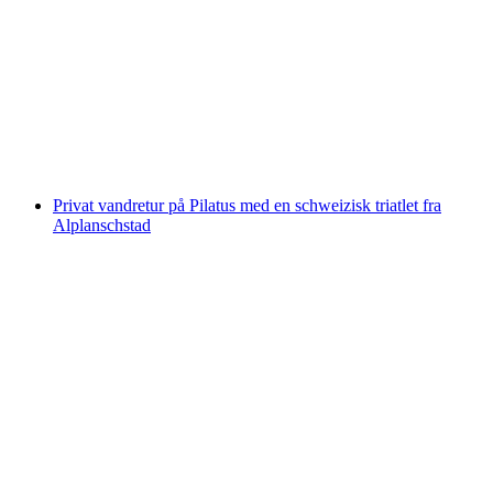
Køretur Gondolbane Melchsee-Frutt fra
Stöckalp
pr. person
fra DKK 208
Privat vandretur på Pilatus med en schweizisk triatlet fra
Alplanschstad