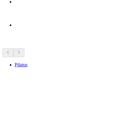
Seværdigheder i nærheden
Pilatus