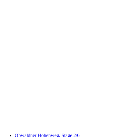
Privat vandretur på Pilatus med en schweizisk
triatlet fra Alplanschstad
pr. person
fra DKK 2413
Obwaldner Höhenweg, Stage 2/6