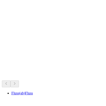
Hexenturm
Det sker lige nu
Anbefalet ud fra hvad der sker lige nu
Fluss(ab)Fluss