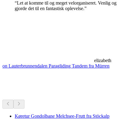
“Let at komme til og meget velorganiseret. Venlig og
gjorde det til en fantastisk oplevelse.”
elizabeth
on Lauterbrunnendalen Paragliding Tandem fra Mürren
Vandreture i nærheden
Alt inden for 30 min kørsel
Køretur Gondolbane Melchsee-Frutt fra Stöckalp