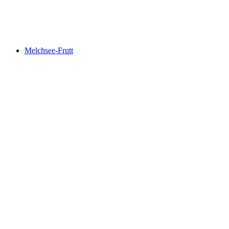
Brienzer Rothorn
Melchsee-Frutt