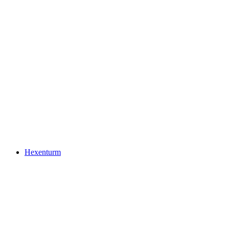
Lungerersee
Hexenturm