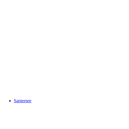
Vierwaldstättersee
Sarnersee