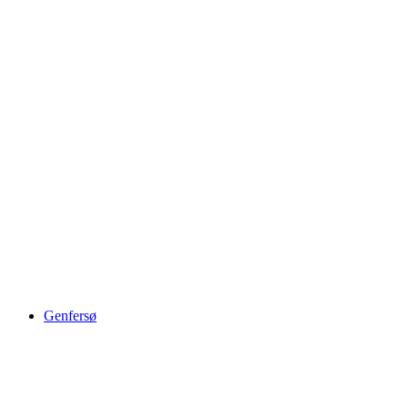
Château de Prangins
Genfersø