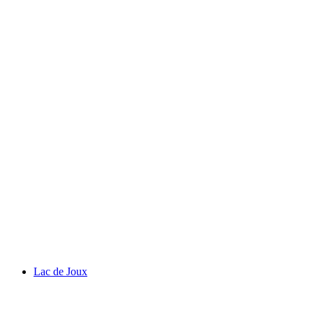
Olympisk Museum
Lac de Joux