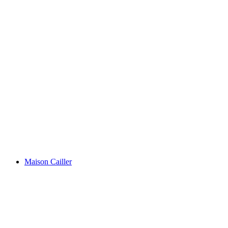
Kold Vand Kløft
Maison Cailler