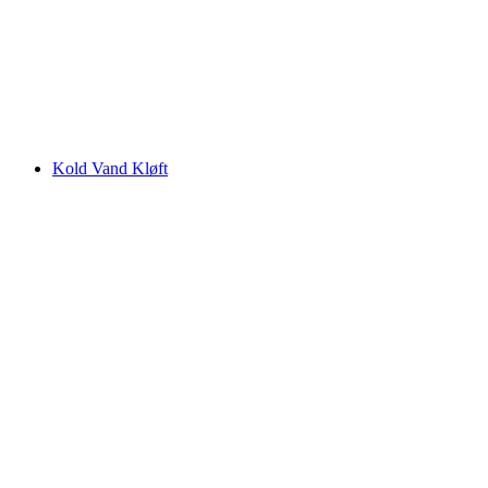
Rochers de Naye
Kold Vand Kløft