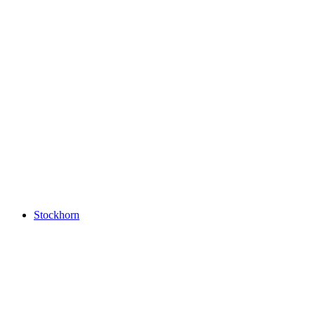
Rochers de Naye
Stockhorn