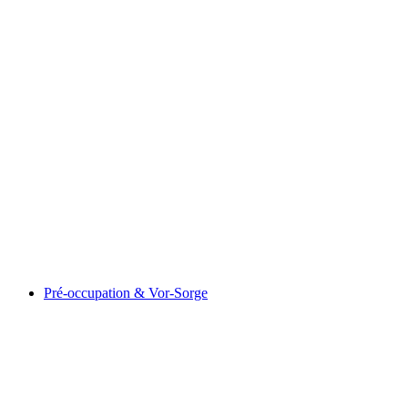
From Gaspard to Gilgamesh and Inanna
Fri adgang
Pré-occupation & Vor-Sorge