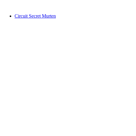
fra DKK 1165
Circuit Secret Murten