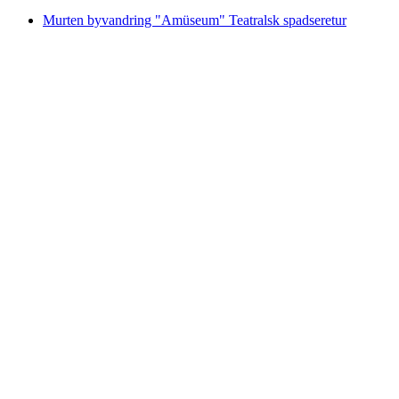
Murten byvandring "Amüseum" Teatralsk spadseretur