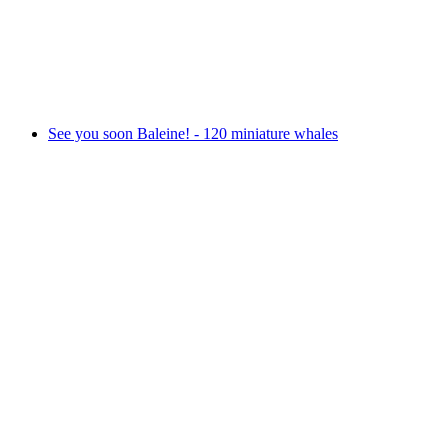
«potztuusig plus 1! The exhibition on 1000
years of Schwarzenburg»
Fri adgang
See you soon Baleine! - 120 miniature whales