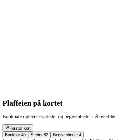
Pré-occupation & Vor-Sorge
Fri adgang
Plaffeien på kortet
Bookbare oplevelser, steder og begivenheder i ét overblik
Forstør kort
Bookbar
40
Steder
82
Begivenheder
4