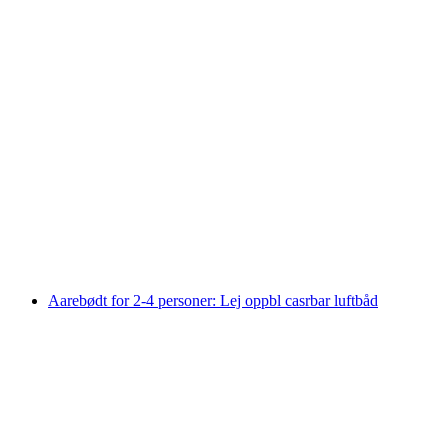
"Det originale" historie af Murten byvandring
pr. person
fra DKK 1872
Aarebødt for 2-4 personer: Lej oppbl casrbar luftbåd