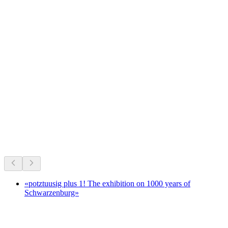
Schloss Schwarzenburg
Det sker lige nu
Anbefalet ud fra hvad der sker lige nu
«potztuusig plus 1! The exhibition on 1000 years of
Schwarzenburg»