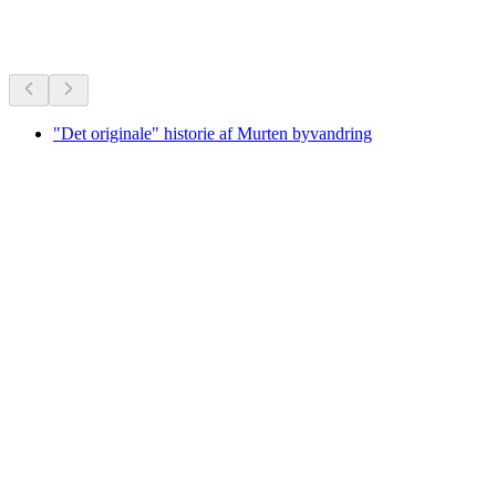
Anbefalet ud fra mange års popularitet
"Det originale" historie af Murten byvandring