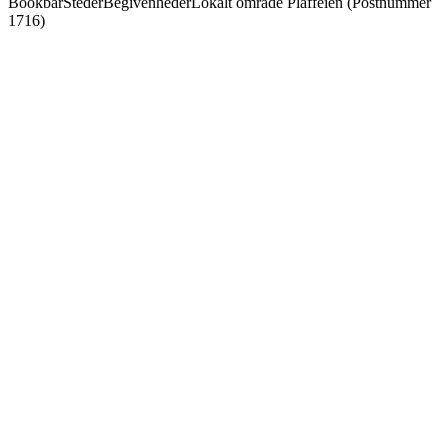
Bookbar
Steder
Begivenheder
Lokalt område Plaffeien (Postnummer
1716)
Schweiz' alletiders favoritter.