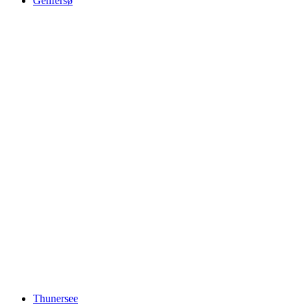
Genfersø
Genfersø
Thunersee