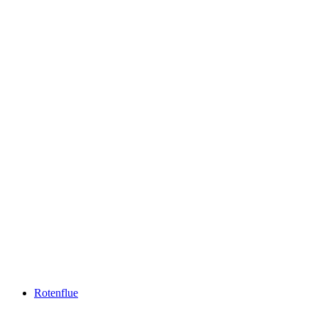
Sattel-Hochstuckli
Rotenflue