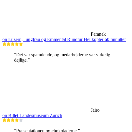
Faranak
on Luzern, Jungfrau og Emmental Rundtur Helikopter 60 minutter
“Det var spændende, og medarbejderne var virkelig
dejlige.”
Jairo
on Billet Landesmuseum Zürich
“Præsentationen og chokoladerne.”