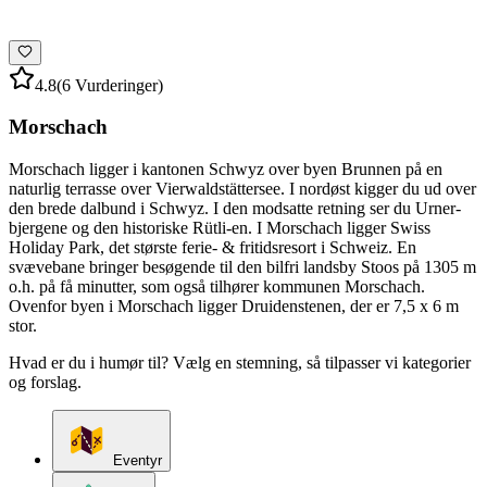
4.8
(6 Vurderinger)
Morschach
Morschach ligger i kantonen Schwyz over byen Brunnen på en
naturlig terrasse over Vierwaldstättersee. I nordøst kigger du ud over
den brede dalbund i Schwyz. I den modsatte retning ser du Urner-
bjergene og den historiske Rütli-en. I Morschach ligger Swiss
Holiday Park, det største ferie- & fritidsresort i Schweiz. En
svævebane bringer besøgende til den bilfri landsby Stoos på 1305 m
o.h. på få minutter, som også tilhører kommunen Morschach.
Ovenfor byen i Morschach ligger Druidenstenen, der er 7,5 x 6 m
stor.
Hvad er du i humør til? Vælg en stemning, så tilpasser vi kategorier
og forslag.
Eventyr