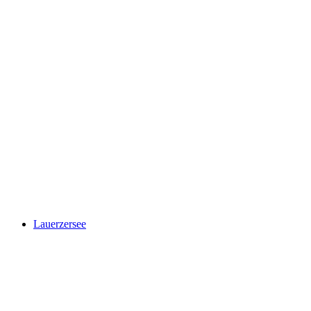
Zugersee
Lauerzersee