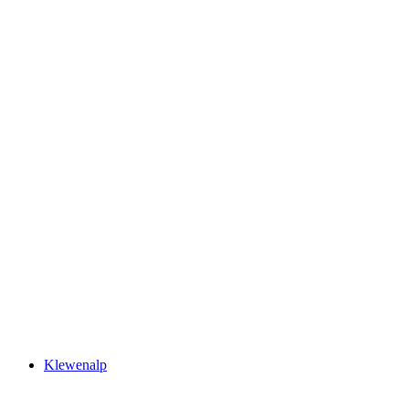
Rotenflue
Klewenalp