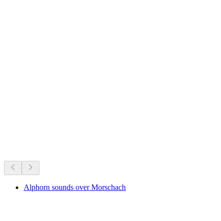
Tierpark Goldau
Det sker lige nu
Anbefalet ud fra hvad der sker lige nu
Alphorn sounds over Morschach