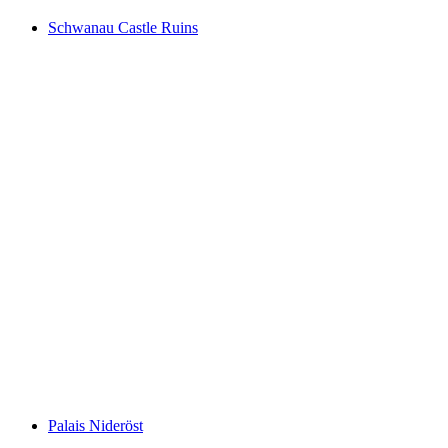
Schwanau Castle Ruins
Schwanau Castle Ruins
Palais Nideröst