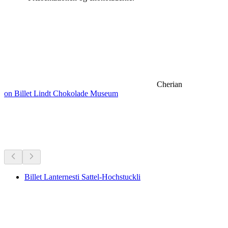
Cherian
on Billet Lindt Chokolade Museum
Vandreture i nærheden
Alt inden for 15 min kørsel
Billet Lanternesti Sattel-Hochstuckli