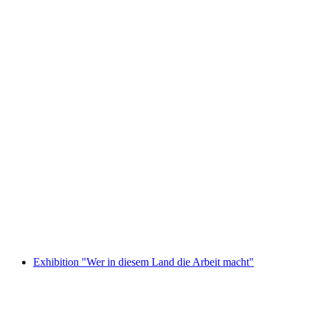
Alphorn sounds over Morschach
Fri adgang
Exhibition "Wer in diesem Land die Arbeit macht"