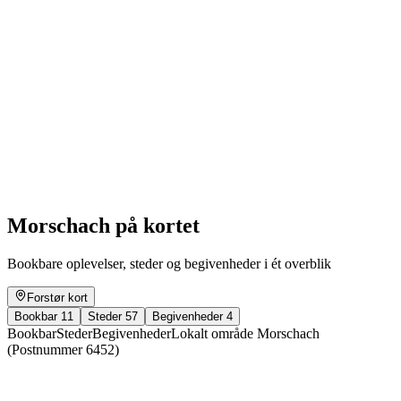
Spielclub Ludodendron
Fri adgang
Morschach på kortet
Bookbare oplevelser, steder og begivenheder i ét overblik
Forstør kort
Bookbar
11
Steder
57
Begivenheder
4
Bookbar
Steder
Begivenheder
Lokalt område Morschach
(Postnummer 6452)