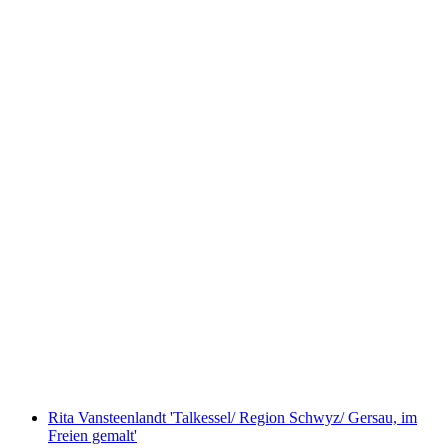
Exhibition "Wer in diesem Land die Arbeit
macht"
Fri adgang
Rita Vansteenlandt 'Talkessel/ Region Schwyz/ Gersau, im
Freien gemalt'