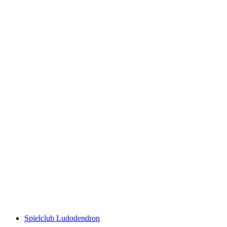
Rita Vansteenlandt 'Talkessel/ Region Schwyz/
Gersau, im Freien gemalt'
Fri adgang
Spielclub Ludodendron