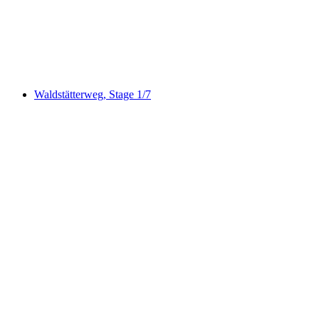
pr. person
fra DKK 250
Waldstätterweg, Stage 1/7