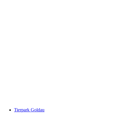
Palais Nideröst
Tierpark Goldau