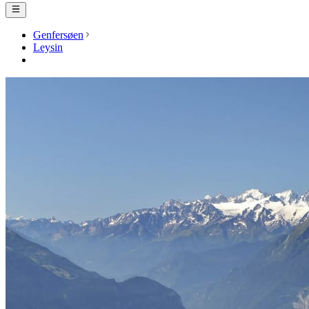
Genfersøen
Leysin