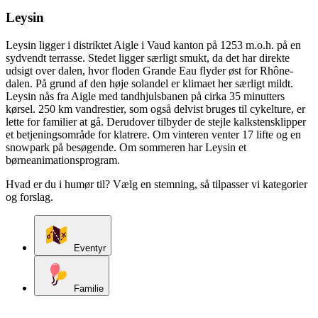
Leysin
Leysin ligger i distriktet Aigle i Vaud kanton på 1253 m.o.h. på en
sydvendt terrasse. Stedet ligger særligt smukt, da det har direkte
udsigt over dalen, hvor floden Grande Eau flyder øst for Rhône-
dalen. På grund af den høje solandel er klimaet her særligt mildt.
Leysin nås fra Aigle med tandhjulsbanen på cirka 35 minutters
kørsel. 250 km vandrestier, som også delvist bruges til cykelture, er
lette for familier at gå. Derudover tilbyder de stejle kalkstensklipper
et betjeningsområde for klatrere. Om vinteren venter 17 lifte og en
snowpark på besøgende. Om sommeren har Leysin et
børneanimationsprogram.
Hvad er du i humør til? Vælg en stemning, så tilpasser vi kategorier
og forslag.
Eventyr
Familie