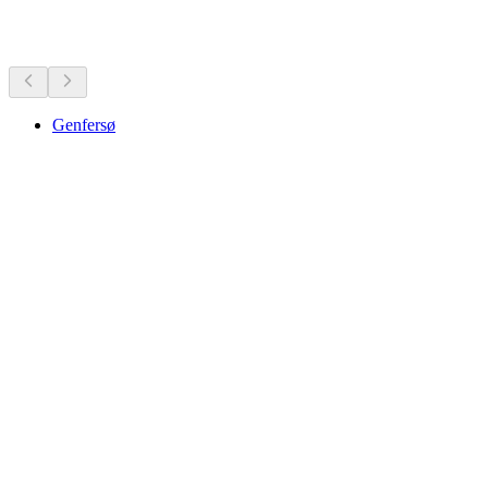
Seværdigheder i nærheden
Genfersø