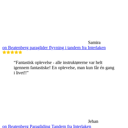
Samira
on Beatenberg paraglider flyvning i tandem fra Interlaken
“Fantastisk oplevelse - alle instruktørerne var helt
igennem fantastiske! En oplevelse, man kun får én gang
i livet!!”
Jehan
on Beatenberg Paragliding Tandem fra Interlaken