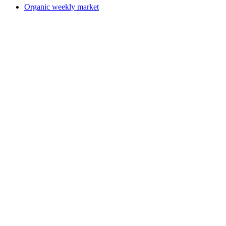
Organic weekly market
Organic weekly market
Fri adgang