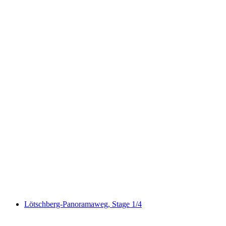
Hohtürli, Stage 13/20
Lötschberg-Panoramaweg, Stage 1/4