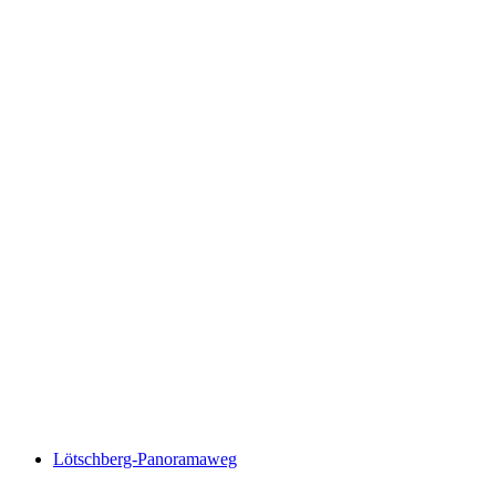
Lötschberg-Panoramaweg, Stage 1/4
Lötschberg-Panoramaweg