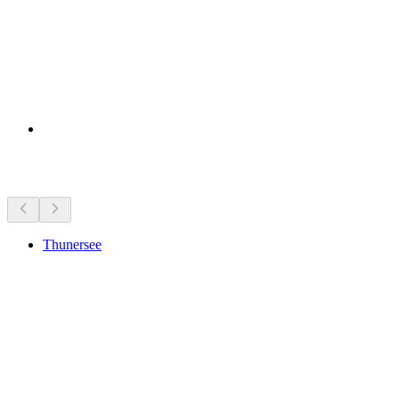
Seværdigheder i nærheden
Thunersee