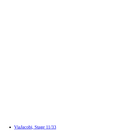
Panorama Rundweg Thunersee, Stage 4/4
ViaJacobi, Stage 11/33