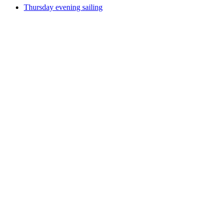
Thursday evening sailing
Thursday evening sailing
Fri adgang