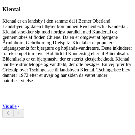
Kiental
Kiental er en landsby i den samme dal i Berner Oberland.
Landsbyen og dalen tilhører kommunen Reichenbach i Kandertal.
Kiental strækker sig mod nordøst parallelt med Kandertal og
gennemløbes af floden Chiene. Dalen er omgivet af bjergene
Ärminhorn, Gehrihorn og Dreispitz. Kiental er et populært
udgangspunkt for bjergture og højlands-vandreture. Dette inkluderer
for eksempel ture over Hohtürli til Kandersteg eller til Blüemlisalp.
Blüemlisalp er en bjergmasiv, der er stærkt gletsjerbeklædt. Kiental
har flere strudletoppe og vandfald, der ofte besøges. En vej fører fra
Griesalp over Tschingelsee til landsbyen Kiental. Tschingelsee blev
dannet i 1972 efter et uvejr og har siden da været under
naturbeskyttelse.
Udforsk kategorier
Vis alle