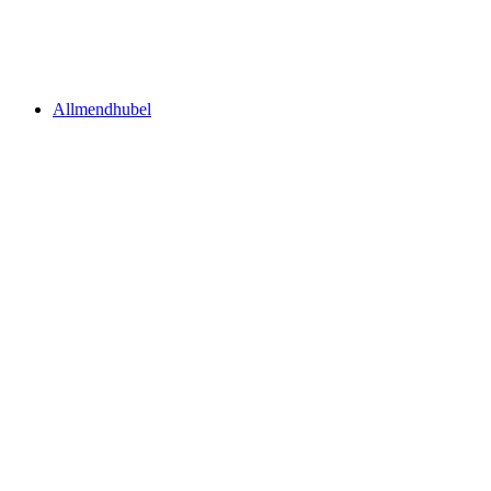
Jungfraujoch
Allmendhubel