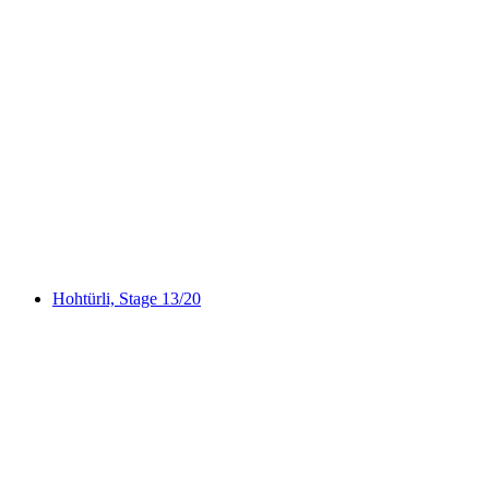
Privat vandretur på Niesen med en schweizisk
triatlet fra Spiez
pr. person
fra DKK 2413
Hohtürli, Stage 13/20