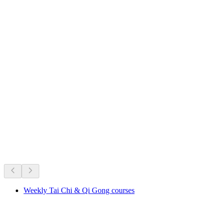
Aris Castle above Kien
Det sker lige nu
Anbefalet ud fra hvad der sker lige nu
Weekly Tai Chi & Qi Gong courses