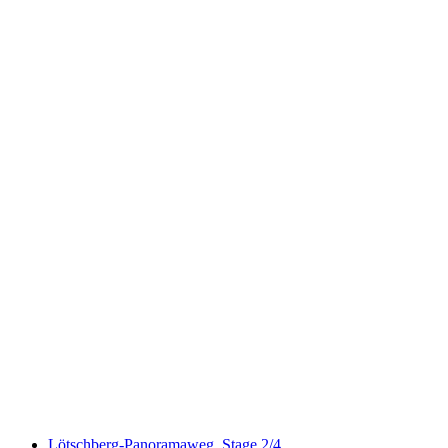
ViaJacobi, Stage 11/33
Lötschberg-Panoramaweg, Stage 2/4