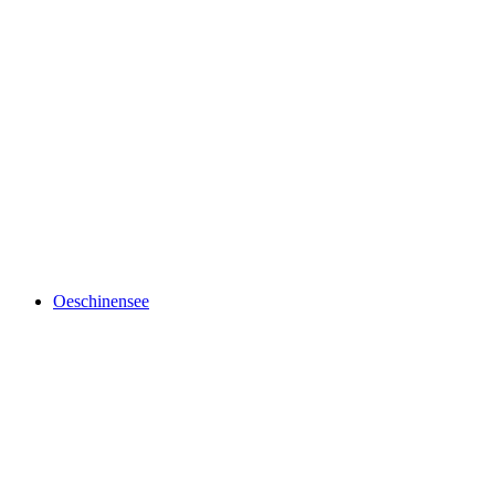
Blausee
Oeschinensee