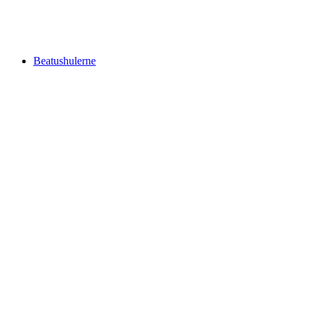
Allmendhubel
Beatushulerne
Beatushulerne