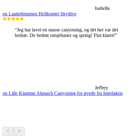
Isabella
on Lauterbrunnen Helikopter Skydive
“Jeg har lavet en masse canyoning, og det her var det
bedste. De bedste rutsjebaner og spring! Flot klaret!”
Jeffrey
on Lille Klamme Alpnach Canyoning for øvede fra Interlaken
Vandreture i nærheden
Alt inden for 25 min kørsel