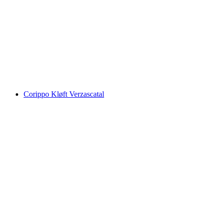
Pontirone Skar
Corippo Kløft Verzascatal