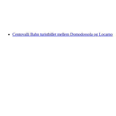
pr. person
fra DKK 666
Centovalli Bahn turistbillet mellem Domodossola og Locarno