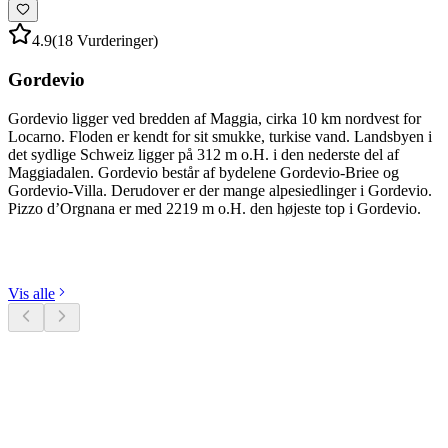
4.9
(18 Vurderinger)
Gordevio
Gordevio ligger ved bredden af Maggia, cirka 10 km nordvest for
Locarno. Floden er kendt for sit smukke, turkise vand. Landsbyen i
det sydlige Schweiz ligger på 312 m o.H. i den nederste del af
Maggiadalen. Gordevio består af bydelene Gordevio-Briee og
Gordevio-Villa. Derudover er der mange alpesiedlinger i Gordevio.
Pizzo d’Orgnana er med 2219 m o.H. den højeste top i Gordevio.
Udforsk kategorier
Vis alle