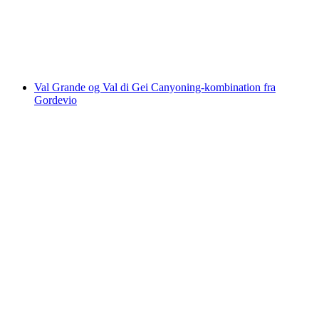
pr. person
fra DKK 1290
Val Grande og Val di Gei Canyoning-kombination fra
Gordevio