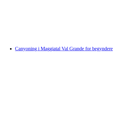
Val di Gei canyoning for øvede fra Gordevio
pr. person
fra DKK 1656
Canyoning i Maggiatal Val Grande for begyndere