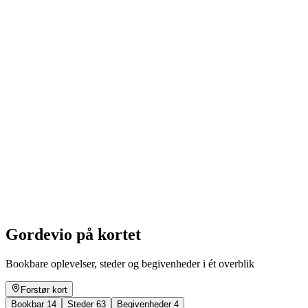
Tra le stanze di casa
Fri adgang
Gordevio på kortet
Bookbare oplevelser, steder og begivenheder i ét overblik
Forstør kort
Bookbar
14
Steder
63
Begivenheder
4