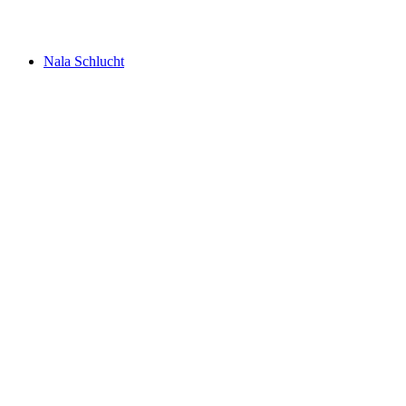
Lodrino Schlucht
Nala Schlucht
Nala Schlucht