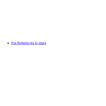
Mutanti, photo exhibition by Daniel Pittet
Fri adgang
Fra Roberto tra le mura