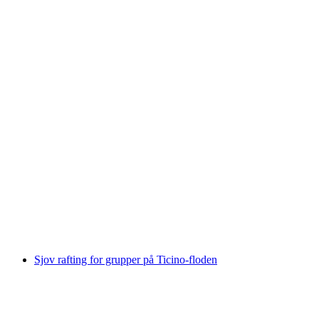
Monte Tamaro Paragliding Tandemflyvning
pr. person
fra DKK 2080
Sjov rafting for grupper på Ticino-floden