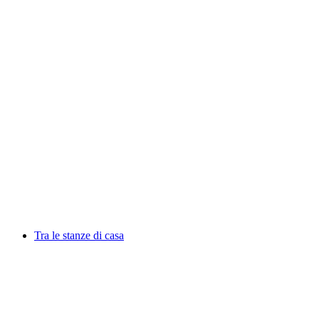
Fra Roberto tra le mura
Fri adgang
Tra le stanze di casa