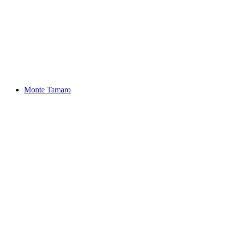
Corippo Kløft Verzascatal
Monte Tamaro