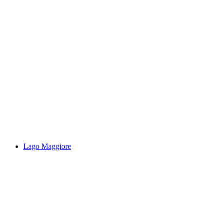
Val Grande Maggiatal
Lago Maggiore