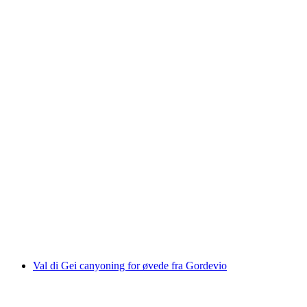
Centovalli Bahn turistbillet mellem
Domodossola og Locarno
pr. person
fra DKK 258
Val di Gei canyoning for øvede fra Gordevio