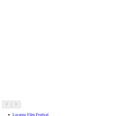
Laghetto di Muzzano
Det sker lige nu
Anbefalet ud fra hvad der sker lige nu
Locarno Film Festival