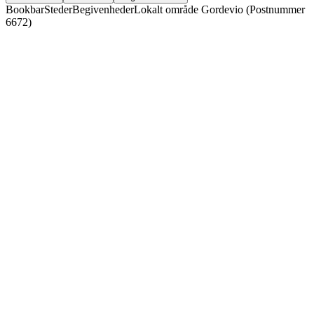
Bookbar
Steder
Begivenheder
Lokalt område Gordevio (Postnummer
6672)