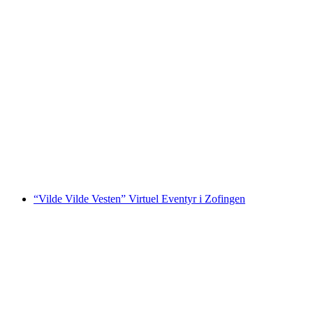
"Gentlemen Club" Escape-spil til polterabend i
Sursee
pr. person
fra DKK 2080
“Vilde Vilde Vesten” Virtuel Eventyr i Zofingen