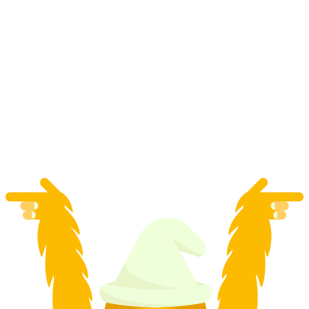
"Manuskriptet" Escape Room i Sursee
pr. person
fra DKK 317