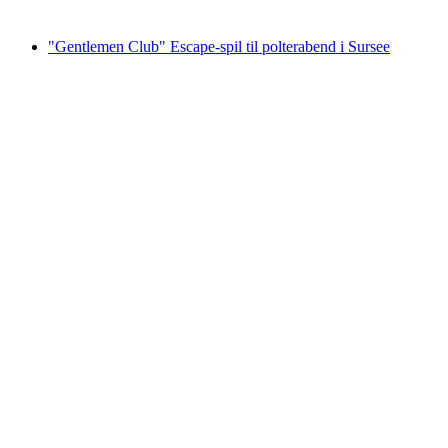
fra DKK 2080
"Gentlemen Club" Escape-spil til polterabend i Sursee