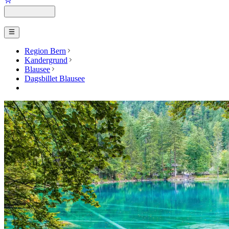
Region Bern
Kandergrund
Blausee
Dagsbillet Blausee