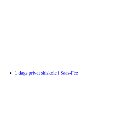
5 dage privat snowboardundervisning i Saas-
Fee
pr. person
fra DKK 21206
1 dags privat skiskole i Saas-Fee