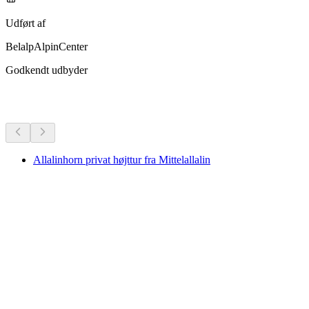
Udført af
BelalpAlpinCenter
Godkendt udbyder
Flere aktiviteter
Allalinhorn privat højttur fra Mittelallalin