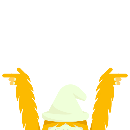
1 dags privat snowboardundervisning i Saas-
Fee
pr. person
fra DKK 1656