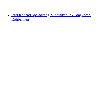
fra DKK 2322
Rigi Kaltbad Spa adgang Mineralbad inkl. dagkort til
Rigibahnen