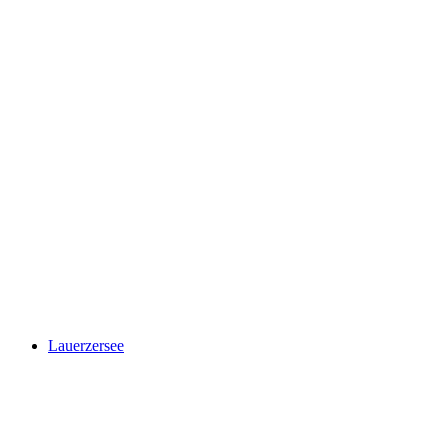
Zugersee
Lauerzersee