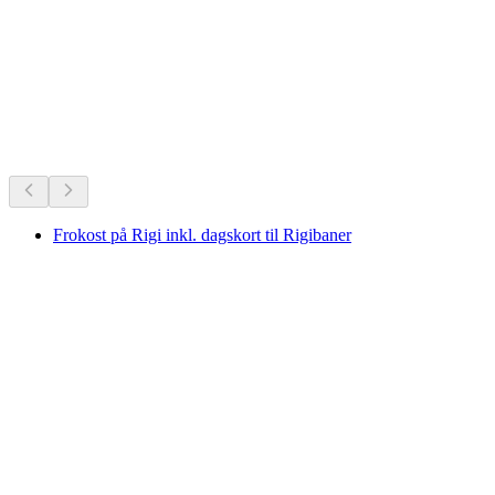
Schweiz' alletiders favoritter.
Anbefalet ud fra mange års popularitet
Frokost på Rigi inkl. dagskort til Rigibaner