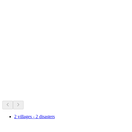
Lauerzersee
Det sker lige nu
Anbefalet ud fra hvad der sker lige nu
2 villages - 2 disasters