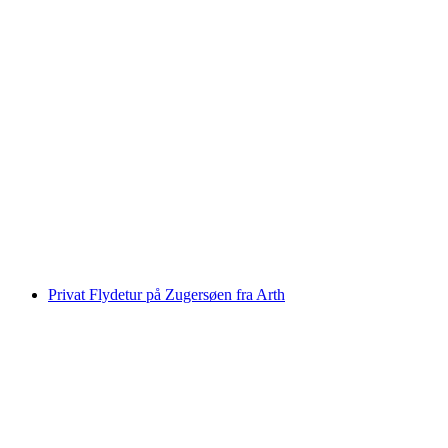
Flydende særlige øjeblikke på Zugersee fra
Arth
pr. person
fra DKK 2738
Privat Flydetur på Zugersøen fra Arth