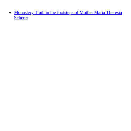
Fri adgang
Monastery Trail: in the footsteps of Mother Maria Theresia
Scherer
Monastery Trail: in the footsteps of Mother
Maria Theresia Scherer