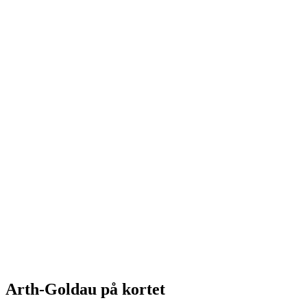
Principle of Reduction
Fri adgang
Arth-Goldau på kortet