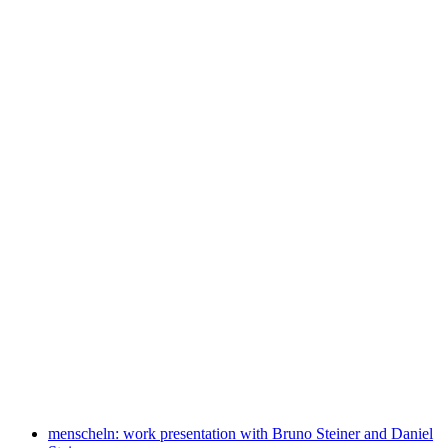
2 villages - 2 disasters
Fri adgang
menscheln: work presentation with Bruno Steiner and Daniel