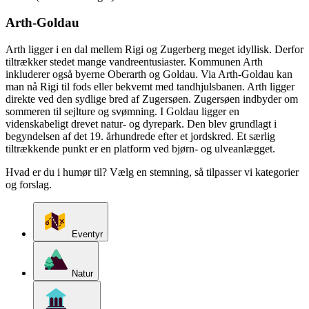
Arth-Goldau
Arth ligger i en dal mellem Rigi og Zugerberg meget idyllisk. Derfor
tiltrækker stedet mange vandreentusiaster. Kommunen Arth
inkluderer også byerne Oberarth og Goldau. Via Arth-Goldau kan
man nå Rigi til fods eller bekvemt med tandhjulsbanen. Arth ligger
direkte ved den sydlige bred af Zugersøen. Zugersøen indbyder om
sommeren til sejlture og svømning. I Goldau ligger en
videnskabeligt drevet natur- og dyrepark. Den blev grundlagt i
begyndelsen af det 19. århundrede efter et jordskred. Et særlig
tiltrækkende punkt er en platform ved bjørn- og ulveanlægget.
Hvad er du i humør til? Vælg en stemning, så tilpasser vi kategorier
og forslag.
Eventyr
Natur