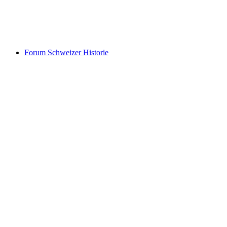
Ägeribad
Forum Schweizer Historie
Forum Schweizer Historie