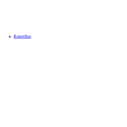
Seebodenalp
Rotenflue