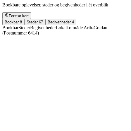
Bookbare oplevelser, steder og begivenheder i ét overblik
Forstør kort
Bookbar
8
Steder
67
Begivenheder
4
Bookbar
Steder
Begivenheder
Lokalt område Arth-Goldau
(Postnummer 6414)