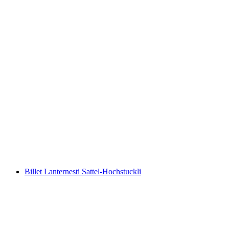
Rigi Kaltbad Spa adgang Mineralbad inkl.
dagkort til Rigibahnen
pr. person
fra DKK 766
Billet Lanternesti Sattel-Hochstuckli