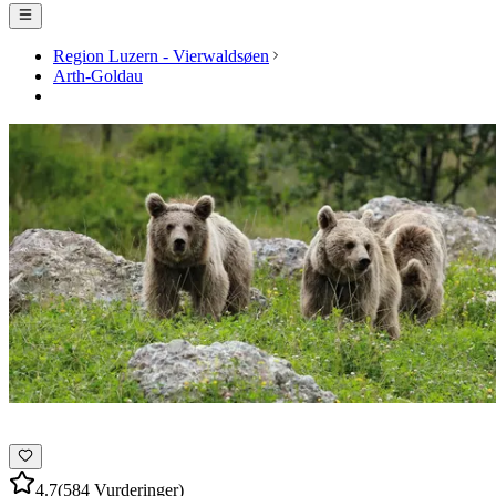
Region Luzern - Vierwaldsøen
Arth-Goldau
4.7
(584 Vurderinger)