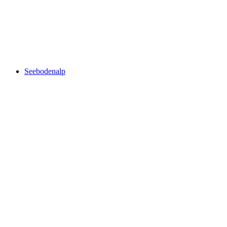
Ägerisee
Seebodenalp