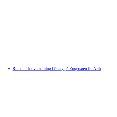
Frokost på Rigi inkl. dagskort til Rigibaner
pr. person
fra DKK 641
Romantisk overnatning i floaty på Zugersøen fra Arth