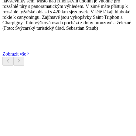
návštěvníky sem. Místo nad Rhonským údolím je vhodné pro
rozsáhlé túry s panoramatickým výhledem. V zimě máte přístup k
rozsáhlé lyžařské oblasti s 420 km sjezdovek. V létě lákají hluboké
rokle k canyoningu. Zajímavé jsou vykopávky Saint-Triphon a
Charpigny. Tato výšková osada pochází z doby bronzové a železné.
(Foto: Švýcarský turistický úřad, Sebastian Staub)
Objevte kategorie
Zobrazit vše