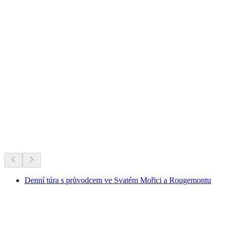
Věčné favority Švýcarska.
Doporučeno podle dlouhodobé oblíbenosti
Denní túra s průvodcem ve Svatém Mořici a Rougemontu