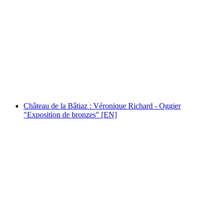
épicentre : Passeport vacances [EN]
Volný přístup
Château de la Bâtiaz : Véronique Richard - Oggier
"Exposition de bronzes" [EN]