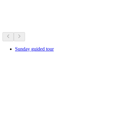
Právě teď
Doporučeno podle toho, co se právě koná
Sunday guided tour