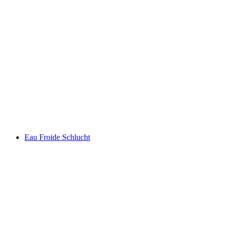
Ženevské jezero
Eau Froide Schlucht