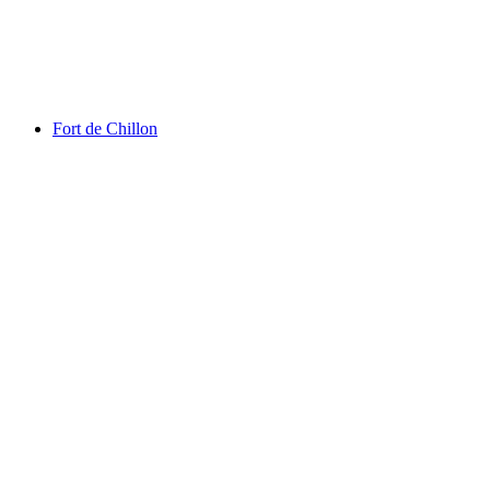
Aquaparc Ženevské jezero
Fort de Chillon