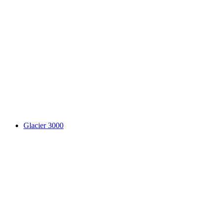
Eau Froide Schlucht
Glacier 3000