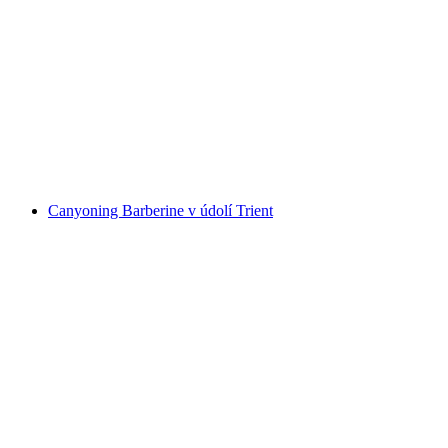
Canyoning Morge pro začátečníky z Sierre
na osobu
od CZK 4578
Canyoning Barberine v údolí Trient