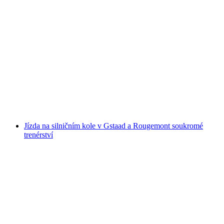
Stezka na kole ve Gstaad a Rougemontu
na osobu
od CZK 9156
Jízda na silničním kole v Gstaad a Rougemont soukromé
trenérství