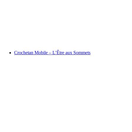
Sunday guided tour
Volný přístup
Crochetan Mobile – L’Être aux Sommets