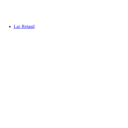
Barryland
Lac Retaud
Lac Retaud