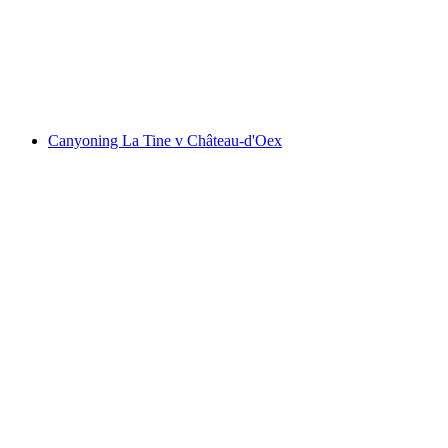
Rougemontu
na osobu
od CZK 9156
Canyoning La Tine v Château-d'Oex