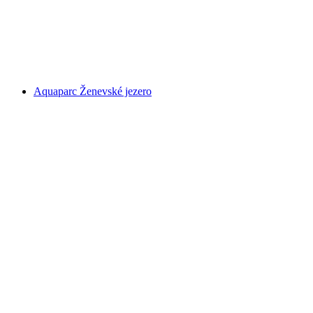
Swiss Vapeur Parc
Aquaparc Ženevské jezero