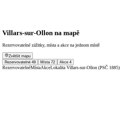
Volný přístup
Villars-sur-Ollon na mapě
Rezervovatelné zážitky, místa a akce na jednom místě
Zvětšit mapu
Rezervovatelné
49
Místa
72
Akce
4
Rezervovatelné
Místa
Akce
Lokalita Villars-sur-Ollon (PSČ 1885)