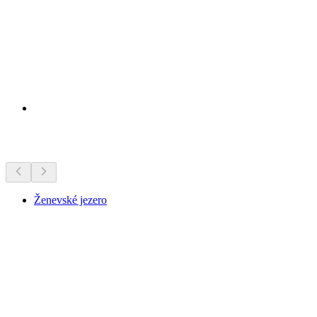
Zajímavosti v okolí
Ženevské jezero