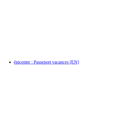
Crochetan Mobile – L’Être aux Sommets
Volný přístup
épicentre : Passeport vacances [EN]