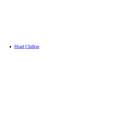
Rochers de Naye
Hrad Chillon