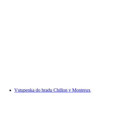
Canyoning La Tine v Château-d'Oex
na osobu
od CZK 3501
Vstupenka do hradu Chillon v Montreux