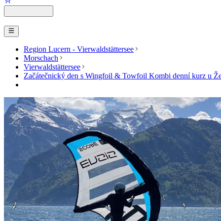
Region Lucern - Vierwaldstättersee
Morschach
Vierwaldstättersee
Začátečnický den s Wingfoil & Towfoil Kombi denní kurz u Ž