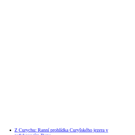
Z Curychu: Odpolední tour po Curyšském
jezeře na raftech
na osobu
od CZK 13471
Z Curychu: Ranní prohlídka Curyšského jezera v