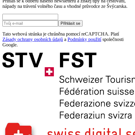
Přihlas se k odběru našeho newsletteru a získej tipy na cestování,
nápady na trávení volného času a vhodné průvodce ze Švýcarska.
Přihlásit se
Tato webová stránka je chráněna pomocí reCAPTCHA. Platí
Zásady ochrany osobních údajů
a
Podmínky použití
společnosti
Google.