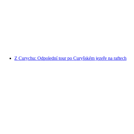
Ab Brienz: Jednodenní výlet na jezeře Brienz s
nafukovacím člunem
na osobu
od CZK 32366
Z Curychu: Odpolední tour po Curyšském jezeře na raftech