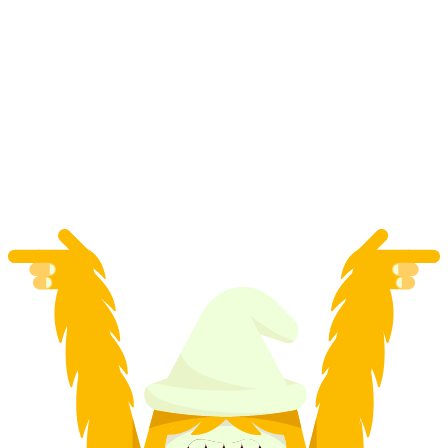
Z Curychu: Ranní prohlídka Curyšského
jezera v nafukovacím člunu
na osobu
od CZK 13471