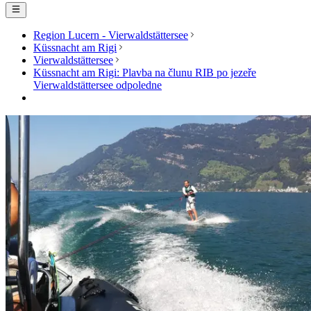
Region Lucern - Vierwaldstättersee
Küssnacht am Rigi
Vierwaldstättersee
Küssnacht am Rigi: Plavba na člunu RIB po jezeře
Vierwaldstättersee odpoledne