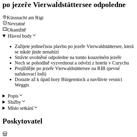
po jezeře Vierwaldstättersee odpoledne
Küssnacht am Rigi
Nevratné
Okamžitě
Hlavní body
Zažijete jedinečnou plavbu po jezeře Vierwaldstättersee, která
se nikde jinde nenabízí
Strávte uvolněné odpoledne na tomto kouzelném jezeře
Nech se pohodlně vyzvednout a odvézt z hotelu v Curychu
Projíždějte po jezeře Vierwaldstättersee na RIB (pevné
nafukovací lodi)
Dorazte až k úpatí hory Bürgenstock a navštivte vesnici
Weggis
Popis
Služby
Místo setkání
Poskytovatel