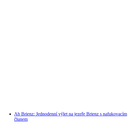
Ab Weesen: Denní výlet po Walensee s
nafukovacím člunem
na osobu
od CZK 31017
Ab Brienz: Jednodenní výlet na jezeře Brienz s nafukovacím
člunem