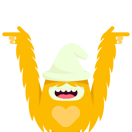
na osobu
od CZK 269