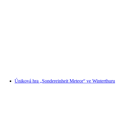
„Tajemství dolu“ Escape Room ve Winterthuru
na osobu
od CZK 2964
Úniková hra „Sondereinheit Meteor“ ve Winterthuru