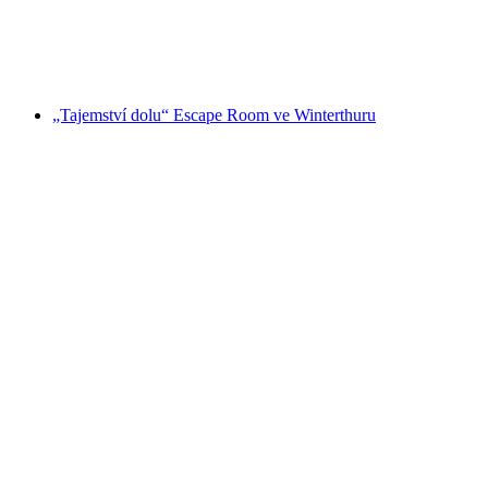
na osobu
od CZK 3233
„Tajemství dolu“ Escape Room ve Winterthuru