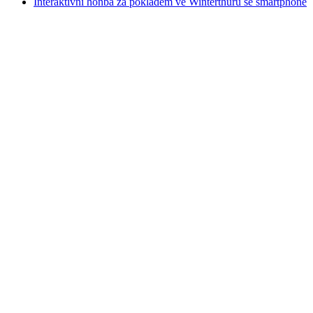
Interaktivní honba za pokladem ve Winterthuru se smartphone
Interaktivní honba za pokladem ve
Winterthuru se smartphone