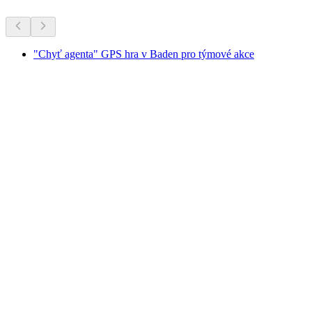
"Chyť agenta" GPS hra v Baden pro týmové akce