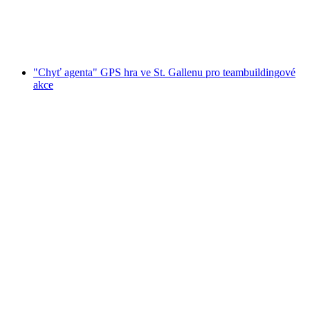
na osobu
od CZK 540
"Chyť agenta" GPS hra ve St. Gallenu pro teambuildingové
akce