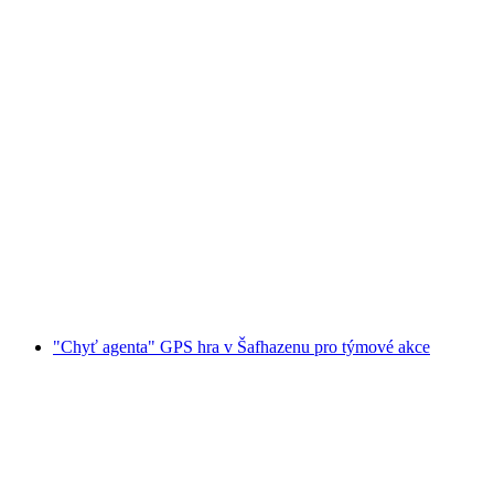
"Chyť agenta" GPS hra v Baden pro týmové
akce
na osobu
od CZK 540
"Chyť agenta" GPS hra v Šafhazenu pro týmové akce