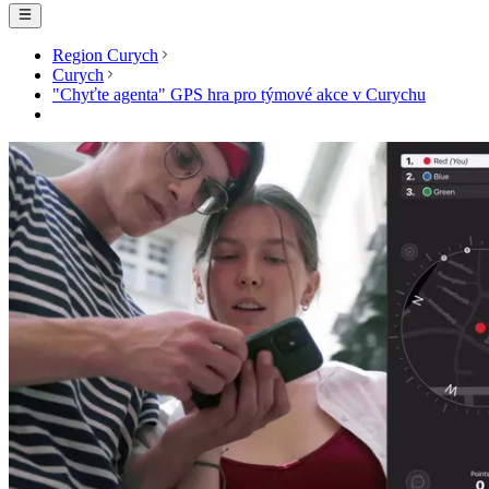
Region Curych
Curych
"Chyťte agenta" GPS hra pro týmové akce v Curychu