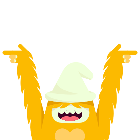
akce
na osobu
od CZK 540