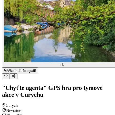
+6
Všech 11 fotografií
"Chyťte agenta" GPS hra pro týmové
akce v Curychu
Curych
Nevratné