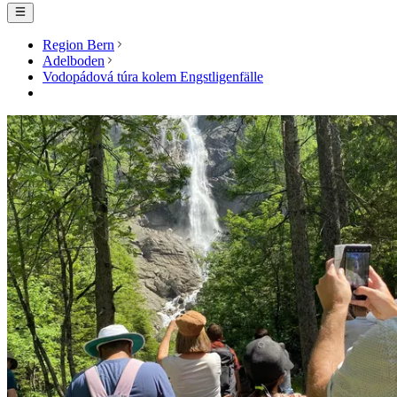
Region Bern
Adelboden
Vodopádová túra kolem Engstligenfälle