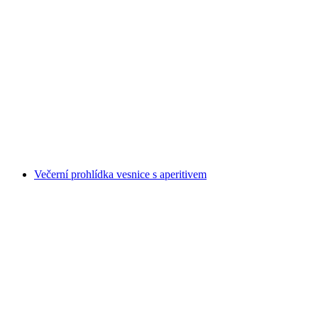
Kávový workshop pražení kávy s aperitivem
na osobu
od CZK 2646
Večerní prohlídka vesnice s aperitivem