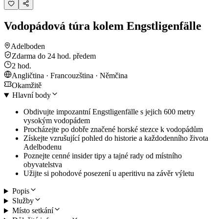
Vodopádová túra kolem Engstligenfälle
Adelboden
Zdarma do 24 hod. předem
2 hod.
Angličtina · Francouzština · Němčina
Okamžitě
Hlavní body
Obdivujte impozantní Engstligenfälle s jejich 600 metry
vysokým vodopádem
Procházejte po dobře značené horské stezce k vodopádům
Získejte vzrušující pohled do historie a každodenního života
Adelbodenu
Poznejte cenné insider tipy a tajné rady od místního
obyvatelstva
Užijte si pohodové posezení u aperitivu na závěr výletu
Popis
Služby
Místo setkání