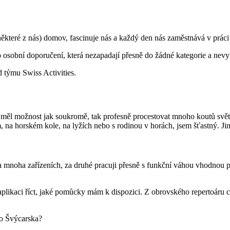
 některé z nás) domov, fascinuje nás a každý den nás zaměstnává v prác
 osobní doporučení, která nezapadají přesně do žádné kategorie a nevytv
d týmu Swiss Activities.
ěl možnost jak soukromě, tak profesně procestovat mnoho koutů svě
a horském kole, na lyžích nebo s rodinou v horách, jsem šťastný. Ji
 mnoha zařízeních, za druhé pracuji přesně s funkční váhou vhodnou pro
 aplikaci říct, jaké pomůcky mám k dispozici. Z obrovského repertoáru c
do Švýcarska?