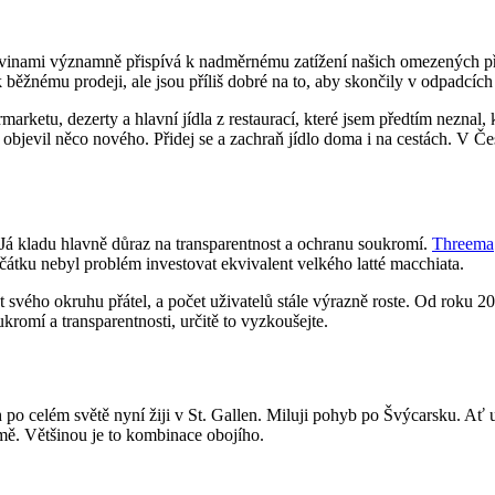
otravinami významně přispívá k nadměrnému zatížení našich omezených p
 běžnému prodeji, ale jsou příliš dobré na to, aby skončily v odpadcí
rketu, dezerty a hlavní jídla z restaurací, které jsem předtím neznal, 
objevil něco nového. Přidej se a zachraň jídlo doma i na cestách. V Česku
 kladu hlavně důraz na transparentnost a ochranu soukromí.
Threema
tku nebyl problém investovat ekvivalent velkého latté macchiata.
st svého okruhu přátel, a počet uživatelů stále výrazně roste. Od rok
omí a transparentnosti, určitě to vyzkoušejte.
o celém světě nyní žiji v St. Gallen. Miluji pohyb po Švýcarsku. Ať už 
emě. Většinou je to kombinace obojího.