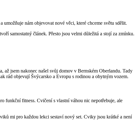
i a umožňuje nám objevovat nové věci, které chceme světu sdělit.
oří samostatný článek. Přesto jsou velmi důležitá a stojí za zmínku.
ta, až jsem nakonec našel svůj domov v Bernském Oberlandu. Tady
nak rád objevují Švýcarsko a Evropu s rodinou a obytným vozem.
 funkční fitness. Cvičení s vlastní váhou nic nepotřebuje, ale
viků mi pro každou lekci sestaví nový set. Cviky jsou krátké a není