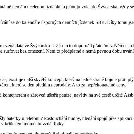
entálně nemám ucelenou jízdenku a plánuju výlet do Švýcarska, vždy se
odívání se do kalendáře úsporných denních jízdenek SBB. Díky tomu 
eomezená data ve Švýcarsku. Už jsem to doporučil přátelům z Německa 
 surfovat bez omezení. Není to předplatné a nemá pevnou dobu trvání. 
 existuje další skvělý koncept, který na jedné straně bojuje proti plýt
ekáren, které se den předtím neprodaly. A to za nepřekonatelné ceny.
kontejnerem a zároveň ušetřit peníze, navštiv na své cestě určitě Ässb
šly baterky u telefonu? Poslouchání hudby, hledání spojů přes aplikaci
 v kritickém momentu vzdát fotky.
n nebo fotoaparát, doporučuji si přibalit powerbanku.