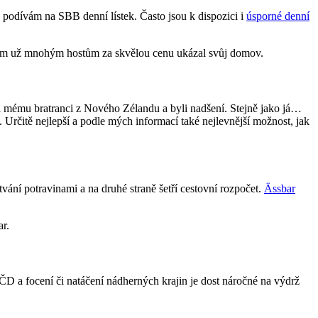
 podívám na SBB denní lístek. Často jsou k dispozici i
úsporné denní
jsem už mnohým hostům za skvělou cenu ukázal svůj domov.
i mému bratranci z Nového Zélandu a byli nadšení. Stejně jako já…
Určitě nejlepší a podle mých informací také nejlevnější možnost, jak
vání potravinami a na druhé straně šetří cestovní rozpočet.
Ässbar
ar.
 ČD a focení či natáčení nádherných krajin je dost náročné na výdrž