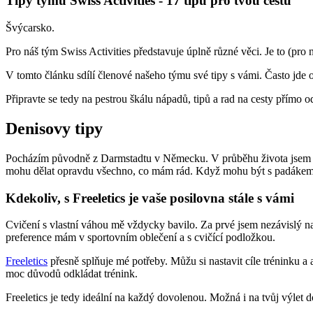
Tipy týmu Swiss Activities - 17 tipů pro tvou cestu
Švýcarsko.
Pro náš tým Swiss Activities představuje úplně různé věci. Je to (pro
V tomto článku sdílí členové našeho týmu své tipy s vámi. Často jde o
Připravte se tedy na pestrou škálu nápadů, tipů a rad na cesty přímo o
Denisovy tipy
Pocházím původně z Darmstadtu v Německu. V průběhu života jsem m
mohu dělat opravdu všechno, co mám rád. Když mohu být s padákem, n
Kdekoliv, s Freeletics je vaše posilovna stále s vámi
Cvičení s vlastní váhou mě vždycky bavilo. Za prvé jsem nezávislý na
preference mám v sportovním oblečení a s cvičící podložkou.
Freeletics
přesně splňuje mé potřeby. Můžu si nastavit cíle tréninku a
moc důvodů odkládat trénink.
Freeletics je tedy ideální na každý dovolenou. Možná i na tvůj výlet 