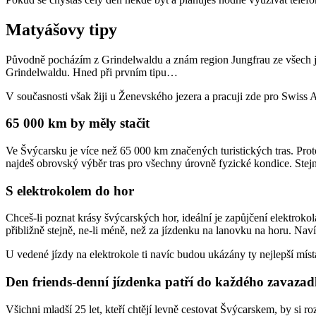
Matyášovy tipy
Původně pocházím z Grindelwaldu a znám region Jungfrau ze všech je
Grindelwaldu. Hned při prvním tipu…
V současnosti však žiji u Ženevského jezera a pracuji zde pro Swiss Ac
65 000 km by měly stačit
Ve Švýcarsku je více než 65 000 km značených turistických tras. Pro
najdeš obrovský výběr tras pro všechny úrovně fyzické kondice. Stej
S elektrokolem do hor
Chceš-li poznat krásy švýcarských hor, ideální je zapůjčení elektrokola
přibližně stejně, ne-li méně, než za jízdenku na lanovku na horu. Nav
U vedené jízdy na elektrokole ti navíc budou ukázány ty nejlepší míst
Den friends-denní jízdenka patří do každého zavazad
Všichni mladší 25 let, kteří chtějí levně cestovat Švýcarskem, by si r