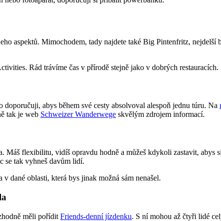
ho aspektů. Mimochodem, tady najdete také Big Pintenfritz, nejdelší
tivities. Rád trávíme čas v přírodě stejně jako v dobrých restauracích.
to doporučuji, abys během své cesty absolvoval alespoň jednu túru. Na
ně tak je web
Schweizer Wanderwege
skvělým zdrojem informací.
. Máš flexibilitu, vidíš opravdu hodně a můžeš kdykoli zastavit, abys si
íc se tak vyhneš davům lidí.
a v dané oblasti, která bys jinak možná sám nenašel.
la
ozhodně měli pořídit
Friends-denní jízdenku
. S ní mohou až čtyři lidé 