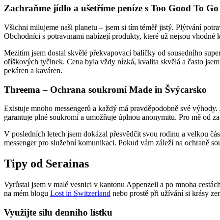
Zachraňme jídlo a ušetříme peníze s Too Good To Go
Všichni milujeme naši planetu – jsem si tím téměř jistý. Plýtvání p
Obchodníci s potravinami nabízejí produkty, které už nejsou vhodné k
Mezitím jsem dostal skvělé překvapovací balíčky od sousedního superma
oříškových tyčinek. Cena byla vždy nízká, kvalita skvělá a často jsem 
pekáren a kaváren.
Threema – Ochrana soukromí Made in Švýcarsko
Existuje mnoho messengerů a každý má pravděpodobně své výhody. Já
garantuje plné soukromí a umožňuje úplnou anonymitu. Pro mě od začá
V posledních letech jsem dokázal přesvědčit svou rodinu a velkou čá
messenger pro služební komunikaci. Pokud vám záleží na ochraně soukr
Tipy od Serainas
Vyrůstal jsem v malé vesnici v kantonu Appenzell a po mnoha cestách p
na mém blogu
Lost in Switzerland
nebo prostě při užívání si krásy z
Využijte sílu denního lístku