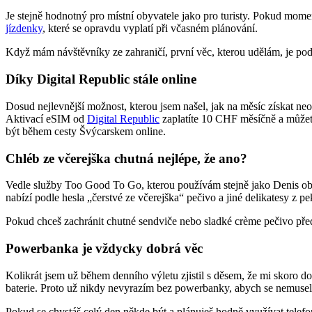
Je stejně hodnotný pro místní obyvatele jako pro turisty. Pokud mom
jízdenky
, které se opravdu vyplatí při včasném plánování.
Když mám návštěvníky ze zahraničí, první věc, kterou udělám, je p
Díky Digital Republic stále online
Dosud nejlevnější možnost, kterou jsem našel, jak na měsíc získat n
Aktivací eSIM od
Digital Republic
zaplatíte 10 CHF měsíčně a můžete
být během cesty Švýcarskem online.
Chléb ze včerejška chutná nejlépe, že ano?
Vedle služby Too Good To Go, kterou používám stejně jako Denis občas,
nabízí podle hesla „čerstvé ze včerejška“ pečivo a jiné delikatesy z p
Pokud chceš zachránit chutné sendviče nebo sladké crème pečivo před 
Powerbanka je vždycky dobrá věc
Kolikrát jsem už během denního výletu zjistil s děsem, že mi skoro do
baterie. Proto už nikdy nevyrazím bez powerbanky, abych se nemusel
Pokud se chystáš celý den někde být a plánuješ hodně využívat telefo