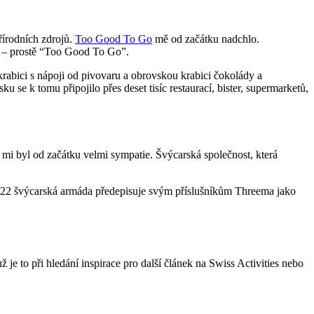
řírodních zdrojů.
Too Good To Go
mě od začátku nadchlo.
ch – prostě “Too Good To Go”.
krabici s nápoji od pivovaru a obrovskou krabici čokolády a
 se k tomu připojilo přes deset tisíc restaurací, bister, supermarketů,
mi byl od začátku velmi sympatie. Švýcarská společnost, která
u 2022 švýcarská armáda předepisuje svým příslušníkům Threema jako
je to při hledání inspirace pro další článek na Swiss Activities nebo