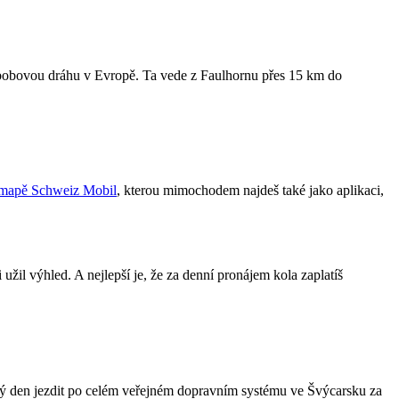
 bobovou dráhu v Evropě. Ta vede z Faulhornu přes 15 km do
mapě Schweiz Mobil
, kterou mimochodem najdeš také jako aplikaci,
 užil výhled. A nejlepší je, že za denní pronájem kola zaplatíš
celý den jezdit po celém veřejném dopravním systému ve Švýcarsku za