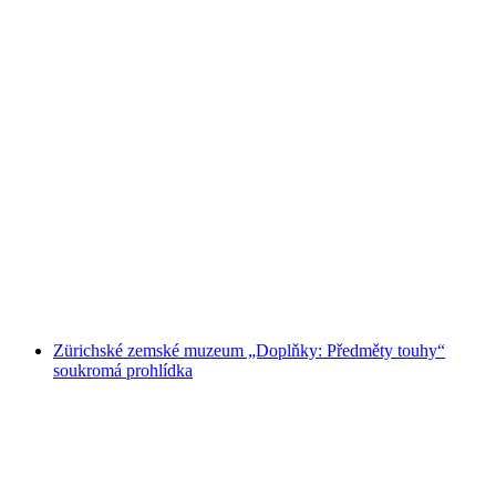
Zürichské zemské muzeum "Nejzajímavější
exponáty: objekty ve světle reflektorů"
soukromá prohlídka
na osobu
od CZK 4850
Zürichské zemské muzeum „Doplňky: Předměty touhy“
soukromá prohlídka