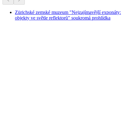
Zürichské zemské muzeum "Nejzajímavější exponáty:
objekty ve světle reflektorů" soukromá prohlídka