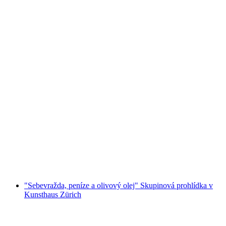
"Womamazing" Skupinová prohlídka v
Kunsthausu Curych
na osobu
od CZK 12124
"Sebevražda, peníze a olivový olej" Skupinová prohlídka v
Kunsthaus Zürich