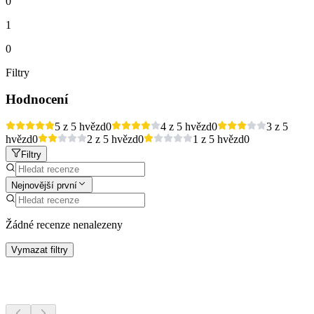
0
1
0
Filtry
Hodnocení
5 z 5 hvězd
0
4 z 5 hvězd
0
3 z 5
hvězd
0
2 z 5 hvězd
0
1 z 5 hvězd
0
Filtry
Nejnovější první
Žádné recenze nenalezeny
Vymazat filtry
Další aktivity