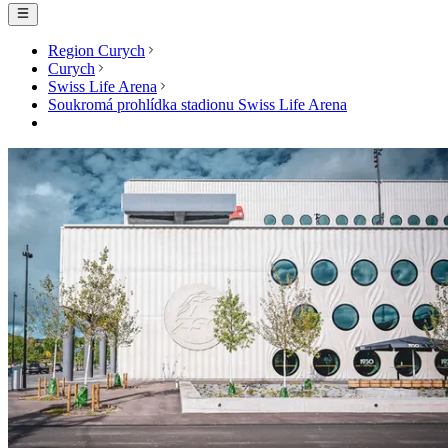
Region Curych
Curych
Swiss Life Arena
Soukromá prohlídka stadionu Swiss Life Arena