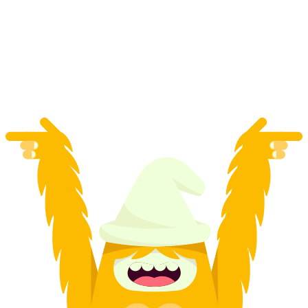
"Sebevražda, peníze a olivový olej" Skupinová
prohlídka v Kunsthaus Zürich
na osobu
od CZK 12124