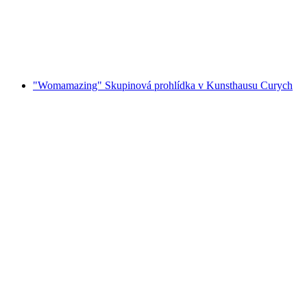
na osobu
od CZK 4850
"Womamazing" Skupinová prohlídka v Kunsthausu Curych