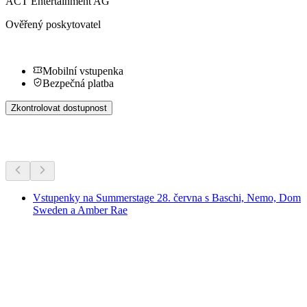
ACT Entertainment AG
Ověřený poskytovatel
Mobilní vstupenka
Bezpečná platba
Zkontrolovat dostupnost
Další aktivity
Vstupenky na Summerstage 28. června s Baschi, Nemo, Dom
Sweden a Amber Rae