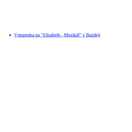
na osobu
od CZK 1323
Vstupenka na "Elisabeth - Muzikál" v Bazileji