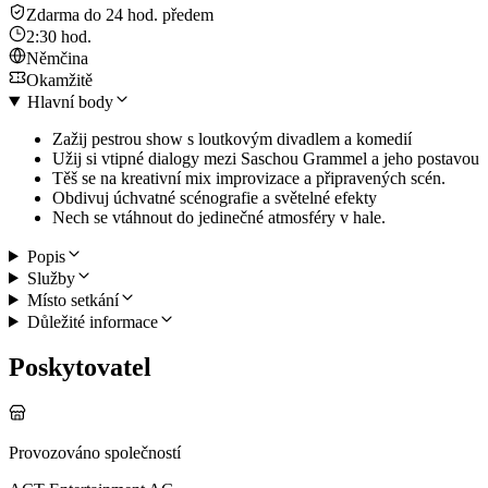
Zdarma do 24 hod. předem
2:30 hod.
Němčina
Okamžitě
Hlavní body
Zažij pestrou show s loutkovým divadlem a komedií
Užij si vtipné dialogy mezi Saschou Grammel a jeho postavou
Těš se na kreativní mix improvizace a připravených scén.
Obdivuj úchvatné scénografie a světelné efekty
Nech se vtáhnout do jedinečné atmosféry v hale.
Popis
Služby
Místo setkání
Důležité informace
Poskytovatel
Provozováno společností