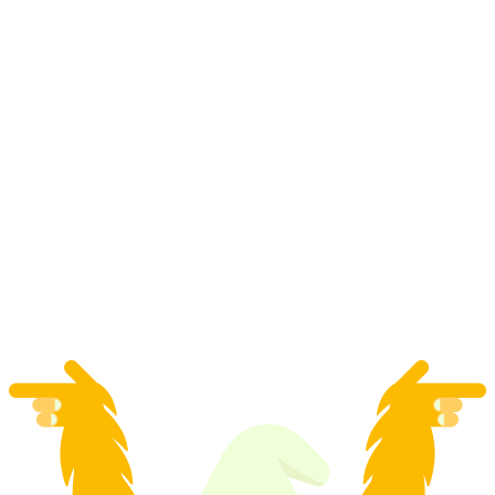
Vstupenka na "Elisabeth - Muzikál" v Bazileji
na osobu
od CZK 1323