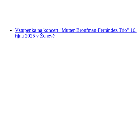
na osobu
od CZK 2230
Vstupenka na koncert "Mutter-Bronfman-Ferrández Trio" 16.
října 2025 v Ženevě