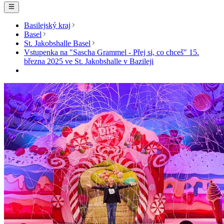
Basilejský kraj
Basel
St. Jakobshalle Basel
Vstupenka na "Sascha Grammel - Přej si, co chceš" 15.
března 2025 ve St. Jakobshalle v Bazileji