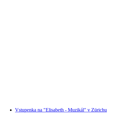
Vstupenka na koncert "Mutter-Bronfman-
Ferrández Trio" 16. října 2025 v Ženevě
na osobu
od CZK 3256
Vstupenka na "Elisabeth - Muzikál" v Zürichu