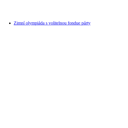
na osobu
od CZK 2376
Zimní olympiáda s volitelnou fondue párty