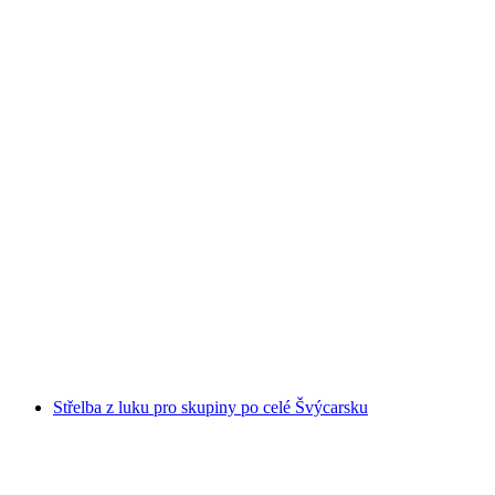
„Pegasus Projekt“ Online Úniková Hra
na osobu
od CZK 540
Střelba z luku pro skupiny po celé Švýcarsku