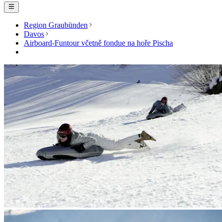
Region Graubünden
Davos
Airboard-Funtour včetně fondue na hoře Pischa