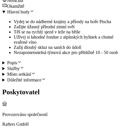
Němčina
Okamžitě
Hlavní body
Vydej se do nádherné krajiny a přírody na hoře Pischa
Zažijte úžasný přírodní zimní svět
Těš se na rychlý sjezd v leže na břiše
Užívej si lahodné fondue z alpínských bylinek a chutné
svařené víno
Zažij dlouhý skluz na saních do údolí
Nezapomenutelná týmová akce pro přibližně 10 - 50 osob
Popis
Služby
Místo setkání
Důležité informace
Poskytovatel
Provozováno společností
Rafters GmbH