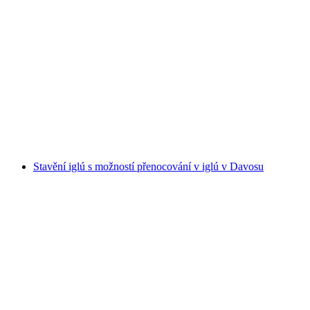
Zimní olympiáda s volitelnou fondue párty
na osobu
od CZK 2214
Stavění iglú s možností přenocování v iglú v Davosu