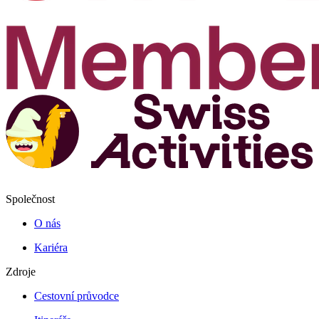
Společnost
O nás
Kariéra
Zdroje
Cestovní průvodce