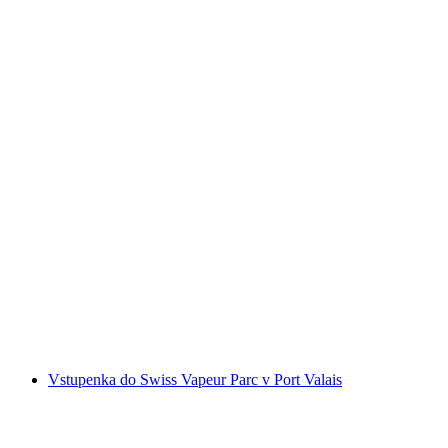
Vstupenka do hradu Chillon v Montreux
na osobu
od CZK 404
Vstupenka do Swiss Vapeur Parc v Port Valais