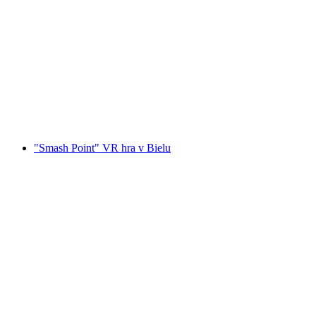
Workshop "Moje Clara pralinky" v Maison
Cailler
na osobu
od CZK 2559
"Smash Point" VR hra v Bielu