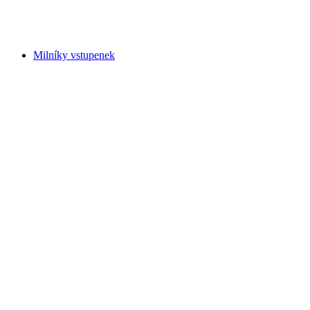
na osobu
od CZK 351
Milníky vstupenek