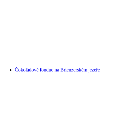
„Hrát příběh“ virtuální dobrodružství v
Zofingenu
na osobu
od CZK 7594
Čokoládové fondue na Brienzerském jezeře