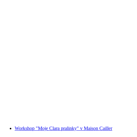
Vstupenka do muzea Glasi Hergiswil "tvořeno
ohněm"
na osobu
od CZK 189
Workshop "Moje Clara pralinky" v Maison Cailler