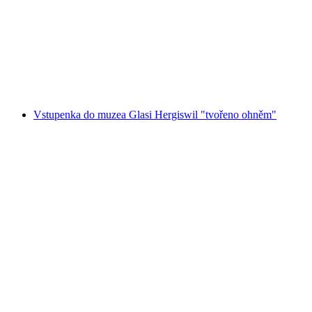
Vstupenka do Swiss Vapeur Parc v Port Valais
na osobu
od CZK 620
Vstupenka do muzea Glasi Hergiswil "tvořeno ohněm"