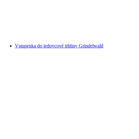
na osobu
od CZK 135
Vstupenka do ledovcové trhliny Grindelwald