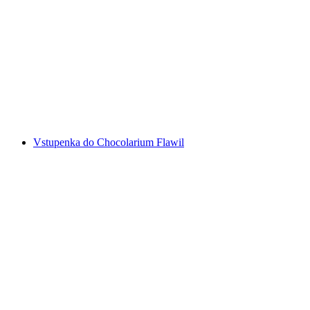
Městský golf v Einsiedeln
na osobu
od CZK 404
Vstupenka do Chocolarium Flawil