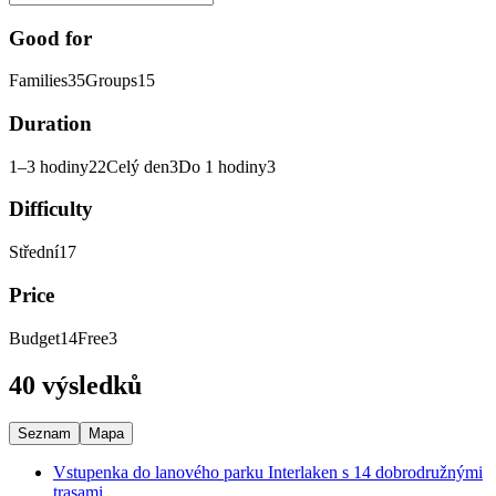
Good for
Families
35
Groups
15
Duration
1–3 hodiny
22
Celý den
3
Do 1 hodiny
3
Difficulty
Střední
17
Price
Budget
14
Free
3
40 výsledků
Seznam
Mapa
Vstupenka do lanového parku Interlaken s 14 dobrodružnými
trasami