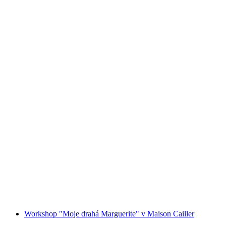
"Smash Point" VR hra v Bielu
na osobu
od CZK 1212
Workshop "Moje drahá Marguerite" v Maison Cailler