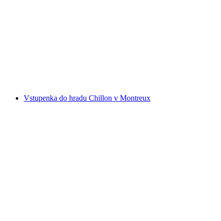
Vstupenka do lanového parku Interlaken s 14
dobrodružnými trasami
na osobu
od CZK 566
Vstupenka do hradu Chillon v Montreux