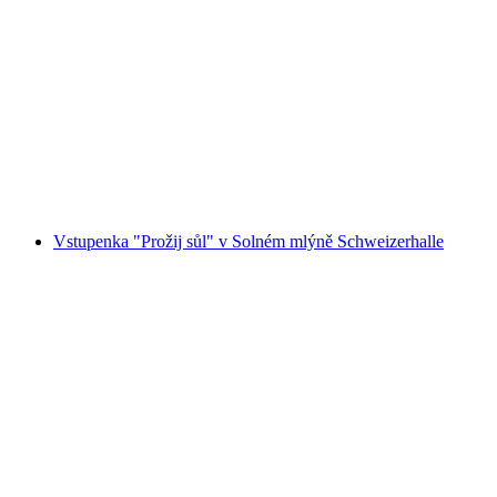
Workshop "Moje sladká Joy" v Maison Cailler
na osobu
od CZK 1212
Vstupenka "Prožij sůl" v Solném mlýně Schweizerhalle