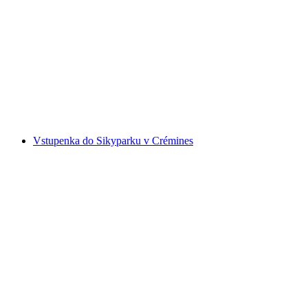
"Plush Rush" VR hra v Bielu
na osobu
od CZK 1212
Vstupenka do Sikyparku v Crémines