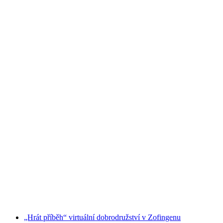
Vstupenka do Sikyparku v Crémines
na osobu
od CZK 410
„Hrát příběh“ virtuální dobrodružství v Zofingenu