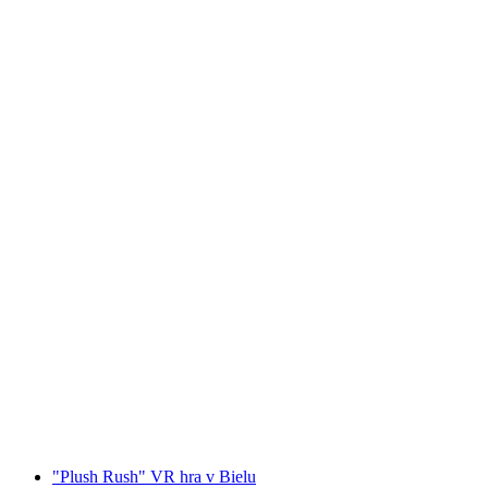
Vstupenka do Chocolarium Flawil
na osobu
od CZK 431
"Plush Rush" VR hra v Bielu