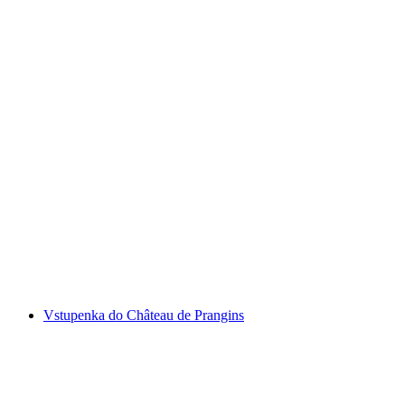
Vstupenka do ledovcové trhliny Grindelwald
na osobu
od CZK 566
Vstupenka do Château de Prangins