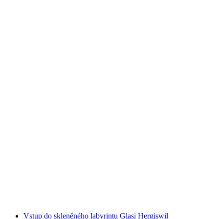
Čokoládové fondue na Brienzerském jezeře
na osobu
od CZK 2666
Vstup do skleněného labyrintu Glasi Hergiswil