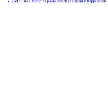
Loď Sushi a Momo na jezeře Zürich se startem v Rapperswilu