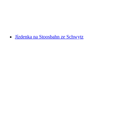
na osobu
od CZK 507
Jízdenka na Stoosbahn ze Schwytz