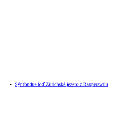
4 hodin soukromá apéro plavba po Züricher
jezeře
na osobu
od CZK 148971
Sýr fondue loď Zürichské jezero z Rapperswilu