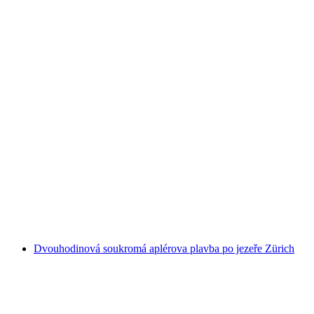
Strašidelné příběhy Husí kůže loď od
Rapperswilu
na osobu
od CZK 1064
Dvouhodinová soukromá aplérova plavba po jezeře Zürich