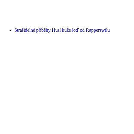
na osobu
od CZK 5386
Strašidelné příběhy Husí kůže loď od Rapperswilu