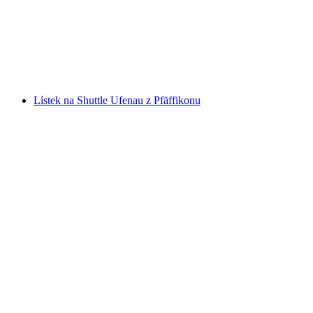
jezeře Zürich
na osobu
od CZK 99157
Lístek na Shuttle Ufenau z Pfäffikonu