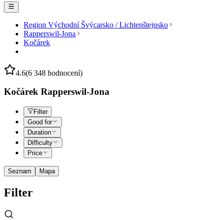
Region Východní Švýcarsko / Lichtenštejnsko
Rapperswil-Jona
Kočárek
4.6
(6 348 hodnocení)
Kočárek Rapperswil-Jona
Filter
Good for
Duration
Difficulty
Price
Seznam
Mapa
Filter