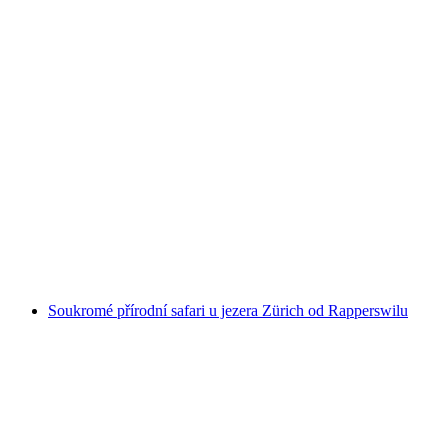
Thajský parník Zürického jezera z
Rapperswilu
na osobu
od CZK 2585
Soukromé přírodní safari u jezera Zürich od Rapperswilu