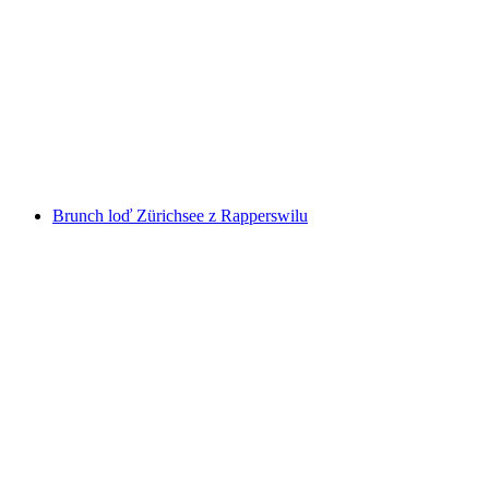
Vstupenka na dopravu Ufenau z Rapperswilu
na osobu
od CZK 254
Brunch loď Zürichsee z Rapperswilu