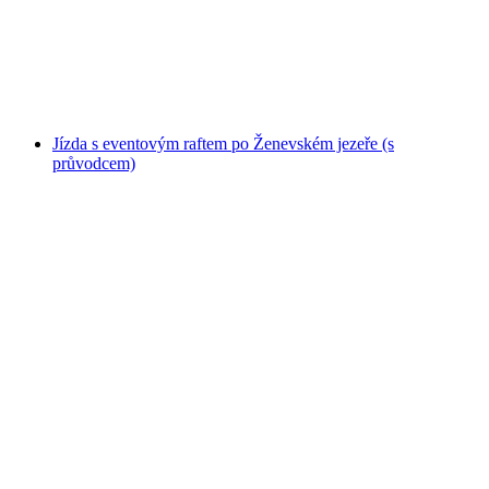
na osobu
od CZK 31504
Jízda s eventovým raftem po Ženevském jezeře (s
průvodcem)