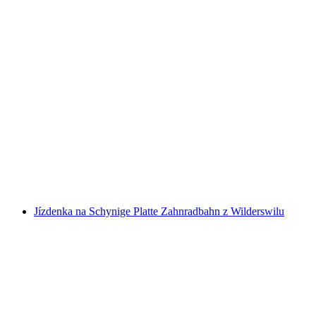
Jízdenka na Stoosbahn ze Schwytz
na osobu
od CZK 313
Jízdenka na Schynige Platte Zahnradbahn z Wilderswilu