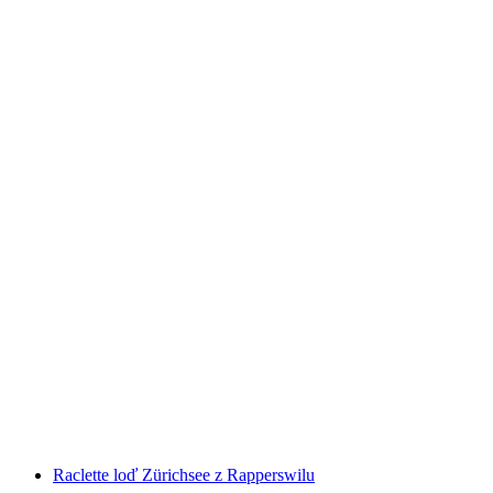
Brunch loď Zürichsee z Rapperswilu
na osobu
od CZK 2020
Raclette loď Zürichsee z Rapperswilu