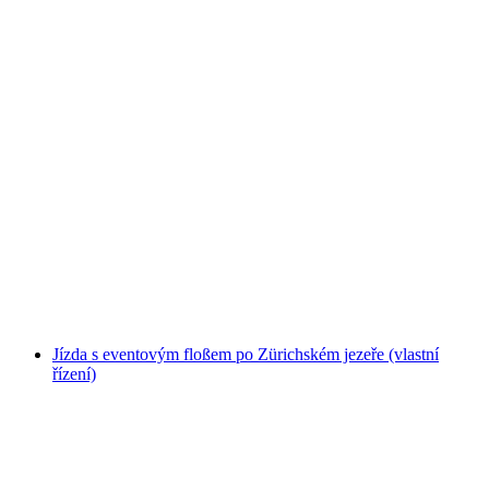
Lístek na Shuttle Ufenau z Pfäffikonu
na osobu
od CZK 151
Jízda s eventovým floßem po Zürichském jezeře (vlastní
řízení)