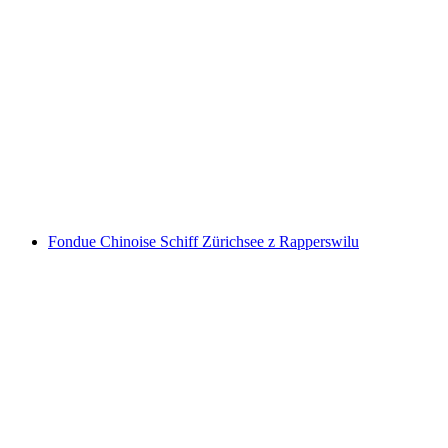
Loď Sushi a Momo na jezeře Zürich se startem
v Rapperswilu
na osobu
od CZK 2935
Fondue Chinoise Schiff Zürichsee z Rapperswilu