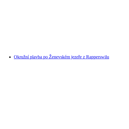
Raclette loď Zürichsee z Rapperswilu
na osobu
od CZK 1858
Okružní plavba po Ženevském jezeře z Rapperswilu