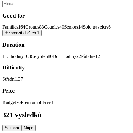
Good for
Families
164
Groups
83
Couples
40
Seniors
14
Solo travelers
6
Zobrazit dalších 1
Duration
1–3 hodiny
103
Celý den
80
Do 1 hodiny
22
Půl dne
12
Difficulty
Střední
137
Price
Budget
76
Premium
58
Free
3
321 výsledků
Seznam
Mapa