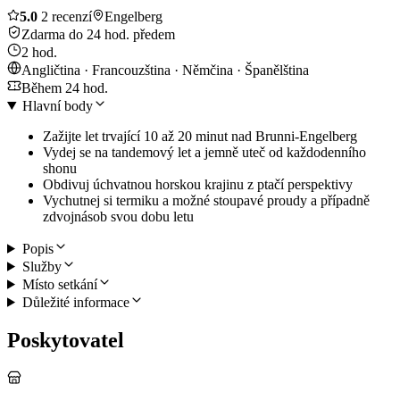
5.0
2 recenzí
Engelberg
Zdarma do 24 hod. předem
2 hod.
Angličtina · Francouzština · Němčina · Španělština
Během 24 hod.
Hlavní body
Zažijte let trvající 10 až 20 minut nad Brunni-Engelberg
Vydej se na tandemový let a jemně uteč od každodenního
shonu
Obdivuj úchvatnou horskou krajinu z ptačí perspektivy
Vychutnej si termiku a možné stoupavé proudy a případně
zdvojnásob svou dobu letu
Popis
Služby
Místo setkání
Důležité informace
Poskytovatel