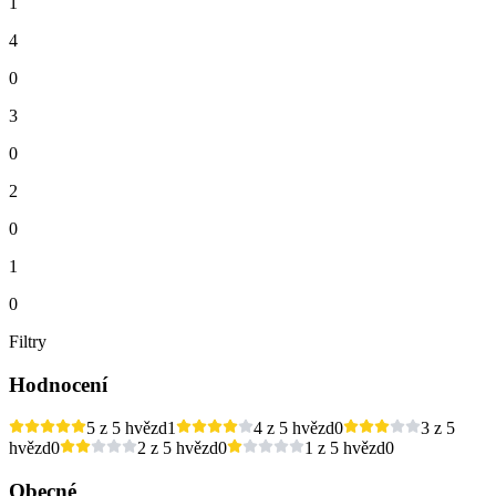
1
4
0
3
0
2
0
1
0
Filtry
Hodnocení
5 z 5 hvězd
1
4 z 5 hvězd
0
3 z 5
hvězd
0
2 z 5 hvězd
0
1 z 5 hvězd
0
Obecné