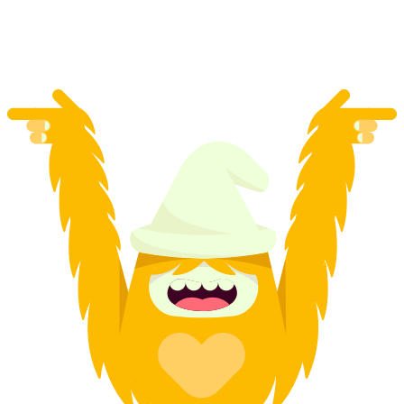
na osobu
od CZK 7154