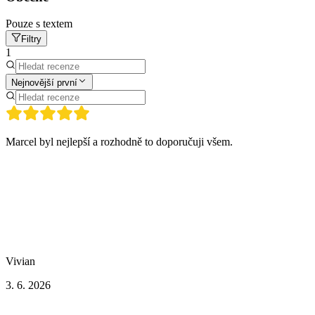
Pouze s textem
Filtry
1
Nejnovější první
Marcel byl nejlepší a rozhodně to doporučuji všem.
Vivian
3. 6. 2026