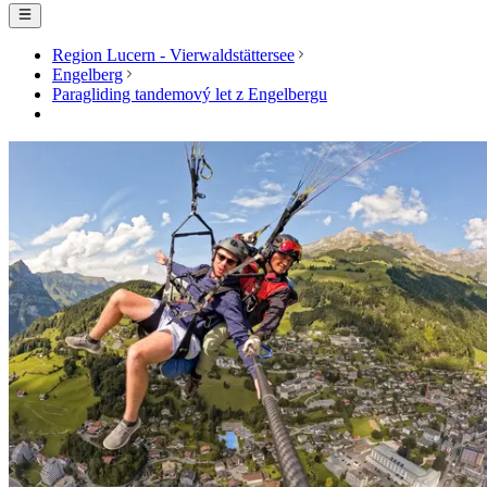
Region Lucern - Vierwaldstättersee
Engelberg
Paragliding tandemový let z Engelbergu