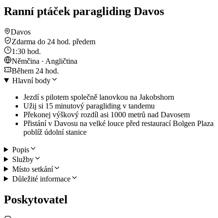
Ranní ptáček paragliding Davos
Davos
Zdarma do 24 hod. předem
1:30 hod.
Němčina · Angličtina
Během 24 hod.
Hlavní body
Jezdí s pilotem společně lanovkou na Jakobshorn
Užij si 15 minutový paragliding v tandemu
Překonej výškový rozdíl asi 1000 metrů nad Davosem
Přistání v Davosu na velké louce před restaurací Bolgen Plaza
poblíž údolní stanice
Popis
Služby
Místo setkání
Důležité informace
Poskytovatel