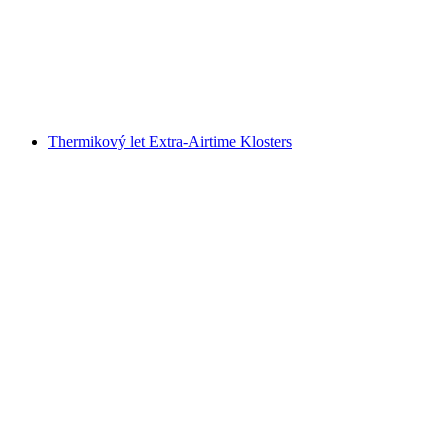
Pure Adrenaline Paragliding Davos
na osobu
od CZK 4859
Thermikový let Extra-Airtime Klosters