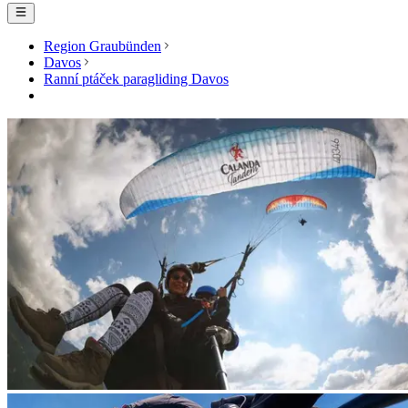
Region Graubünden
Davos
Ranní ptáček paragliding Davos