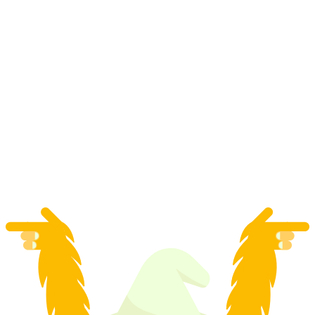
Thermikový let Extra-Airtime Klosters
na osobu
od CZK 7289