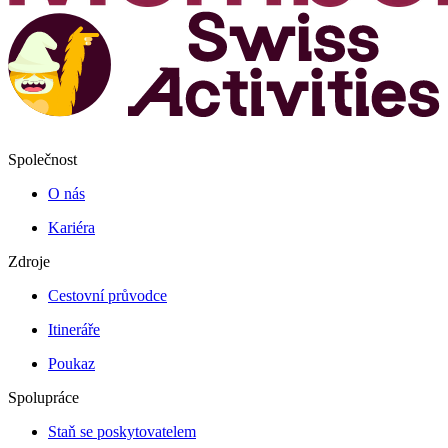
Společnost
O nás
Kariéra
Zdroje
Cestovní průvodce
Itineráře
Poukaz
Spolupráce
Staň se poskytovatelem