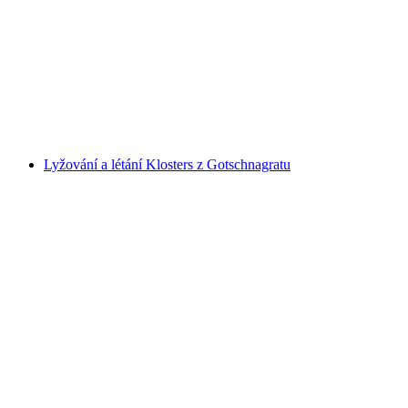
Trek a létání v Klosters
na osobu
od CZK 12688
Lyžování a létání Klosters z Gotschnagratu