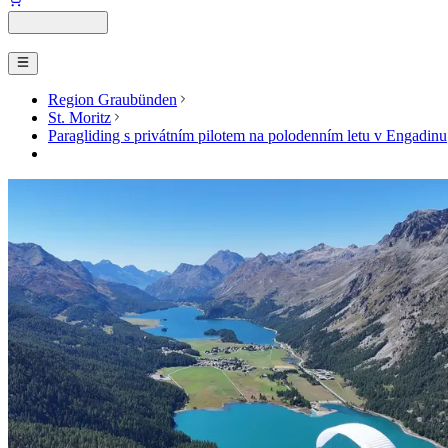
Region Graubünden
St. Moritz
Paragliding s privátním pilotem na polodenním letu v Engadinu