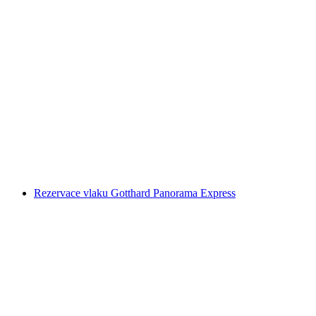
Venkovní úniková hra „Vrašky“ Bellinzona
na osobu
od CZK 346
Rezervace vlaku Gotthard Panorama Express