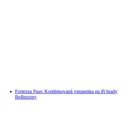
Půldenní rafting po řece Vorderrhein od Ilanze
na osobu
od CZK 3375
Fortezza Pass: Kombinovaná vstupenka na tři hrady
Bellinzony