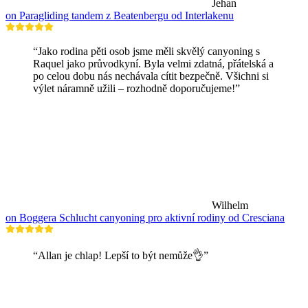
Jehan
on Paragliding tandem z Beatenbergu od Interlakenu
“Jako rodina pěti osob jsme měli skvělý canyoning s
Raquel jako průvodkyní. Byla velmi zdatná, přátelská a
po celou dobu nás nechávala cítit bezpečně. Všichni si
výlet náramně užili – rozhodně doporučujeme!”
Wilhelm
on Boggera Schlucht canyoning pro aktivní rodiny od Cresciana
“Allan je chlap! Lepší to být nemůže👌”