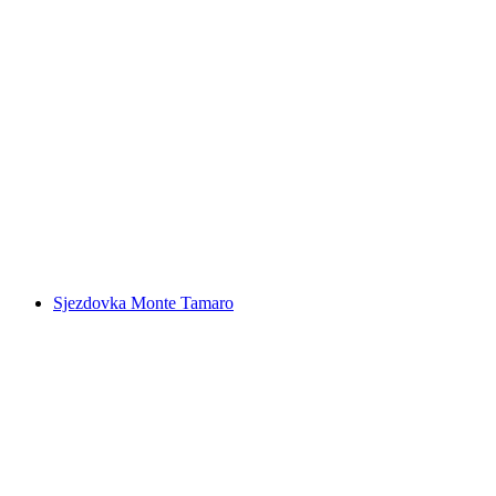
Foxtrail GO Locarno digitální hra na poklad
na osobu
od CZK 513
Sjezdovka Monte Tamaro