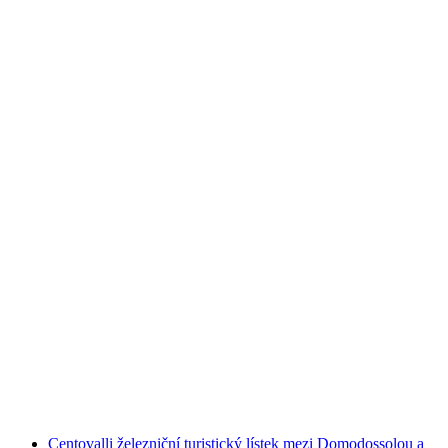
Vstupenka na REPTILES EXPO v Quartinu u
Locarna
na osobu
od CZK 486
Centovalli železniční turistický lístek mezi Domodossolou a