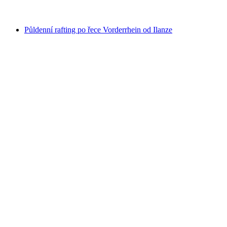
od CZK 648
Půldenní rafting po řece Vorderrhein od Ilanze