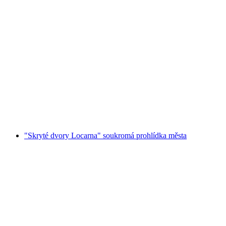
Centovalli železniční turistický lístek mezi
Domodossolou a Locarnem
na osobu
od CZK 837
"Skryté dvory Locarna" soukromá prohlídka města