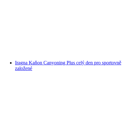
Canyoning "Nala Pulse" pro dobrodruhy v
soutěsce Nala
na osobu
od CZK 5939
Iragna Kaňon Canyoning Plus celý den pro sportovně
založené