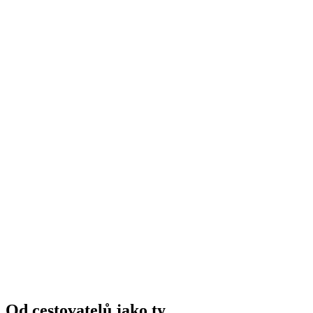
Canyoning v Malvagii pro začátečníky
na osobu
od CZK 4185
Od cestovatelů jako ty