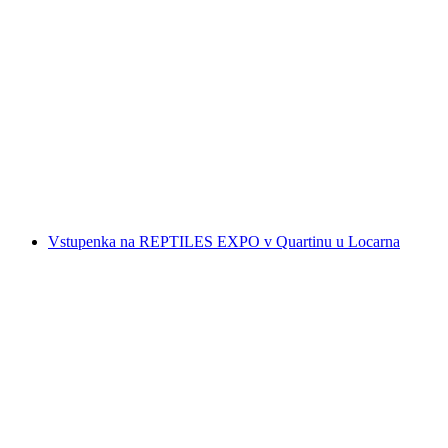
Paragliding Tandemový let na Monte Tamaro
na osobu
od CZK 6749
Vstupenka na REPTILES EXPO v Quartinu u Locarna