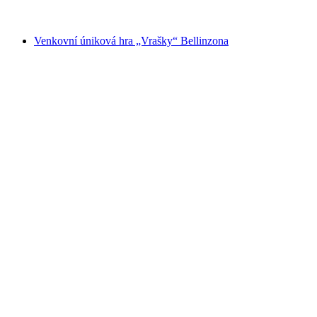
od CZK 621
Venkovní úniková hra „Vrašky“ Bellinzona