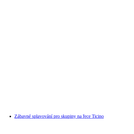
Canyoning Boggera pro začátečníky
na osobu
od CZK 3645
Zábavné splavování pro skupiny na řece Ticino