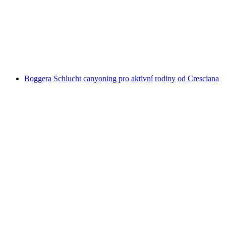
Zábavné splavování pro skupiny na řece Ticino
na osobu
od CZK 2160
Boggera Schlucht canyoning pro aktivní rodiny od Cresciana