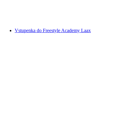
na osobu
od CZK 756
Vstupenka do Freestyle Academy Laax