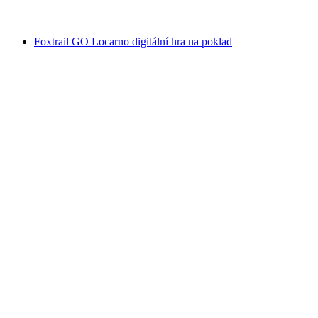
od CZK 5939
Foxtrail GO Locarno digitální hra na poklad