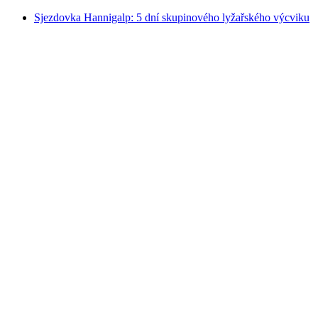
Sjezdovka Hannigalp: 5 dní skupinového lyžařského výcviku