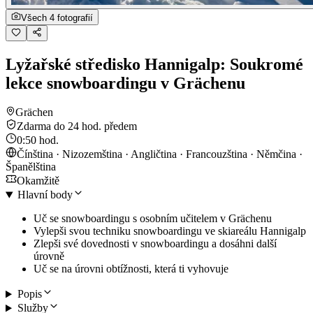
Všech 4 fotografií
Lyžařské středisko Hannigalp: Soukromé
lekce snowboardingu v Grächenu
Grächen
Zdarma do 24 hod. předem
0:50 hod.
Čínština · Nizozemština · Angličtina · Francouzština · Němčina ·
Španělština
Okamžitě
Hlavní body
Uč se snowboardingu s osobním učitelem v Grächenu
Vylepši svou techniku snowboardingu ve skiareálu Hannigalp
Zlepši své dovednosti v snowboardingu a dosáhni další
úrovně
Uč se na úrovni obtížnosti, která ti vyhovuje
Popis
Služby