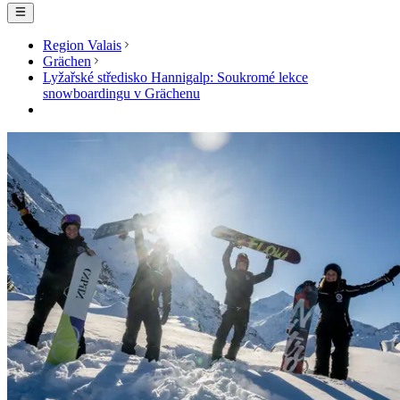
Region Valais
Grächen
Lyžařské středisko Hannigalp: Soukromé lekce
snowboardingu v Grächenu