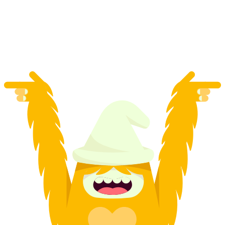
výuka lyžování v Grächenu
na osobu
od CZK 1751