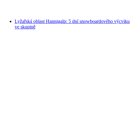
na osobu
od CZK 4713
Lyžařská oblast Hannigalp: 5 dní snowboardového výcviku
ve skupině