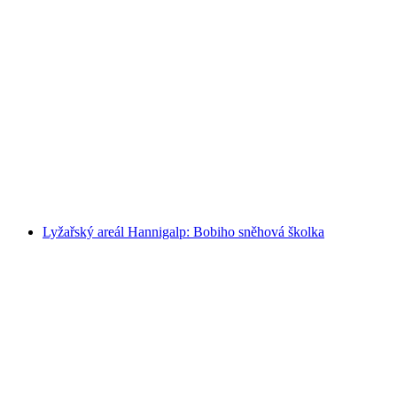
Sjezdovka Hannigalp: 5 dní skupinového
lyžařského výcviku
na osobu
od CZK 5790
Lyžařský areál Hannigalp: Bobiho sněhová školka