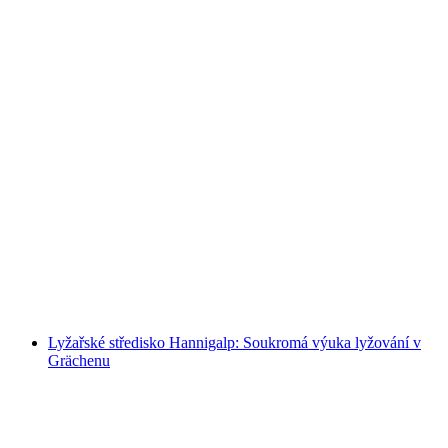
Lyžařská oblast Hannigalp: 5 dní
snowboardového výcviku ve skupině
na osobu
od CZK 5790
Lyžařské středisko Hannigalp: Soukromá výuka lyžování v
Grächenu