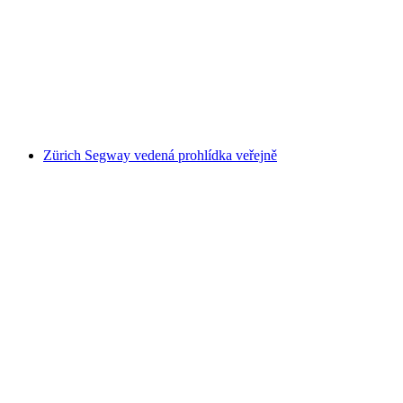
Z Curychu: Soukromý jednodenní výlet do
Alsaska a Černého lesa s ochutnávkou vína
na osobu
od CZK 8639
Zürich Segway vedená prohlídka veřejně