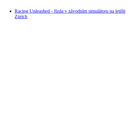
od CZK 2835
Racing Unleashed - Jízda v závodním simulátoru na letišti
Zürich