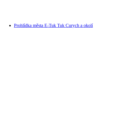
na osobu
od CZK 4320
Prohlídka města E-Tuk Tuk Curych a okolí