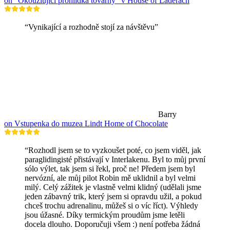
on "Okouzlující prohlídka továrny" v House of Läderach
“Vynikající a rozhodně stojí za návštěvu”
Barry
on Vstupenka do muzea Lindt Home of Chocolate
“Rozhodl jsem se to vyzkoušet poté, co jsem viděl, jak
paraglidingisté přistávají v Interlakenu. Byl to můj první
sólo výlet, tak jsem si řekl, proč ne! Předem jsem byl
nervózní, ale můj pilot Robin mě uklidnil a byl velmi
milý. Celý zážitek je vlastně velmi klidný (udělali jsme
jeden zábavný trik, který jsem si opravdu užil, a pokud
chceš trochu adrenalinu, můžeš si o víc říct). Výhledy
jsou úžasné. Díky termickým proudům jsme letěli
docela dlouho. Doporučuji všem :) není potřeba žádná