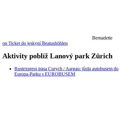
Bernadette
on Ticket do jeskyní Beatushöhlen
Aktivity poblíž Lanový park Zürich
Rustexpress trasa Curych / Aargau: jízda autobusem do
Europa-Parku s EUROBUSEM