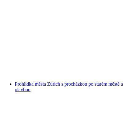
Prohlídka města E-Tuk Tuk Curych a okolí
na osobu
od CZK 4293
Prohlídka města Zürich s procházkou po starém městě a
plavbou