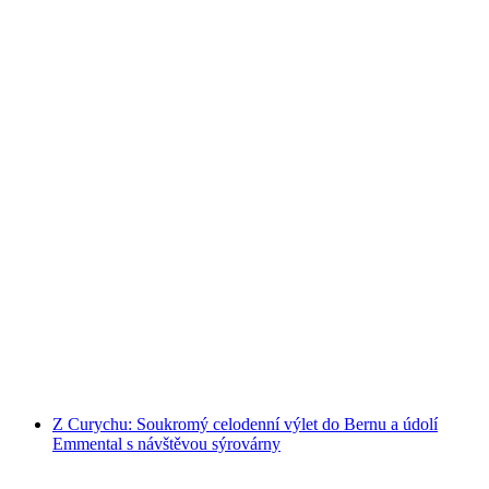
Zürich Segway vedená prohlídka veřejně
na osobu
od CZK 2943
Z Curychu: Soukromý celodenní výlet do Bernu a údolí
Emmental s návštěvou sýrovárny