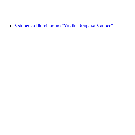
na osobu
od CZK 17817
Vstupenka Illuminarium "Yukiina křupavá Vánoce"