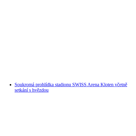
"Omega Kodex" venkovní úniková hra Zürich
Niederdorf
na osobu
od CZK 378
Soukromá prohlídka stadionu SWISS Arena Kloten včetně
setkání s hvězdou