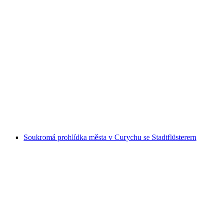
„Noční hlídač“ Historická procházka po
Curychu
na osobu
od CZK 405
Soukromá prohlídka města v Curychu se Stadtflüsterern