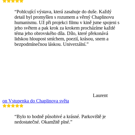
“Pohlcující výstava, která zasahuje do duše. Každý
detail byl promyšlen s rozumem a věrný Chaplinovu
humanismu. Už při projekci filmu v kině jsme spojeni s
jeho světem a pak krok za krokem procházíme každé
téma jeho obrovského díla. Dílo, které překonává
lidskou hloupost smíchem, poezií, krásou, snem a
bezpodmínečnou láskou. Univerzální.”
Laurent
on Vstupenka do Chaplinova světa
“Bylo to hodně působivé a krásné. Parkoviště je
nedostatečné. Okamžitě plné.”