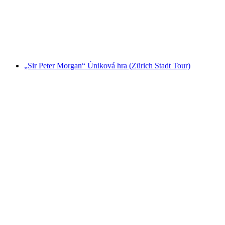
na osobu
od CZK 1593
„Sir Peter Morgan“ Úniková hra (Zürich Stadt Tour)