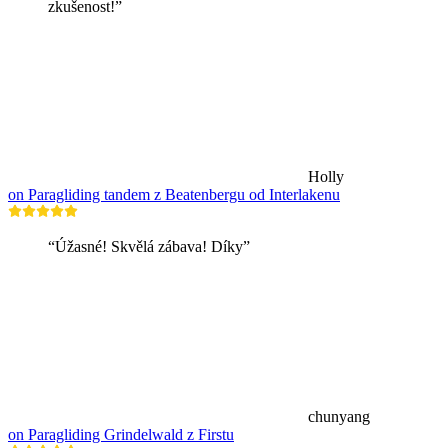
zkušenost!”
Holly
on Paragliding tandem z Beatenbergu od Interlakenu
“Úžasné! Skvělá zábava! Díky”
chunyang
on Paragliding Grindelwald z Firstu