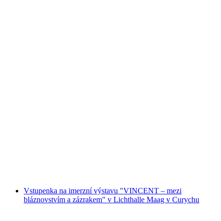
„Sir Peter Morgan“ Úniková hra (Zürich Stadt
Tour)
na osobu
od CZK 1593
Vstupenka na imerzní výstavu "VINCENT – mezi
bláznovstvím a zázrakem" v Lichthalle Maag v Curychu