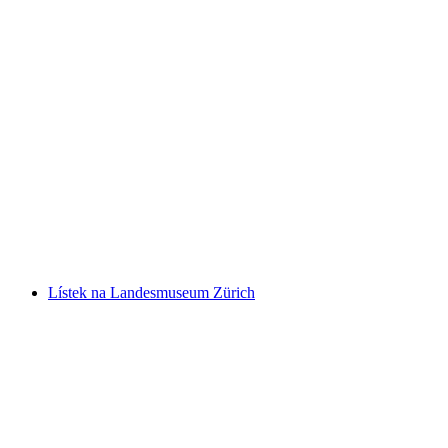
Racing Unleashed - Jízda v závodním
simulátoru na letišti Zürich
na osobu
od CZK 756
Lístek na Landesmuseum Zürich