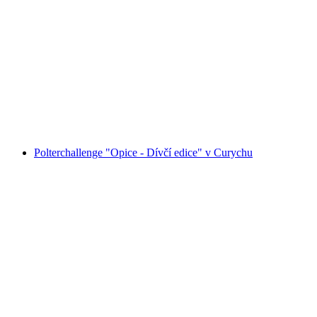
Vstupenka na imerzní výstavu "VINCENT –
mezi bláznovstvím a zázrakem" v Lichthalle
Maag v Curychu
na osobu
od CZK 837
Polterchallenge "Opice - Dívčí edice" v Curychu