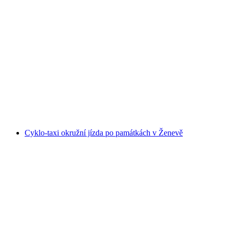
Čokoládová prohlídka po Ženevě
na osobu
od CZK 4455
Cyklo-taxi okružní jízda po památkách v Ženevě