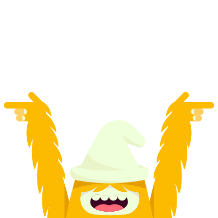
Z Genève nebo letiště Genève: Transfer do
oblíbených míst kolem Ženevského jezera
na osobu
od CZK 3456