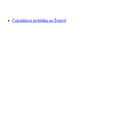
na osobu
od CZK 513
Čokoládová prohlídka po Ženevě