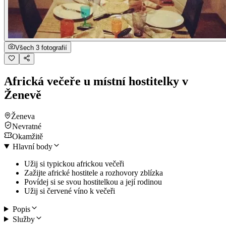
Všech 3 fotografií
Africká večeře u místní hostitelky v
Ženevě
Ženeva
Nevratné
Okamžitě
Hlavní body
Užij si typickou africkou večeři
Zažijte africké hostitele a rozhovory zblízka
Povídej si se svou hostitelkou a její rodinou
Užij si červené víno k večeři
Popis
Služby