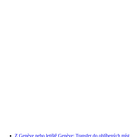
Cyklo-taxi okružní jízda po památkách v
Ženevě
na osobu
od CZK 2700
Z Genève nebo letiště Genève: Transfer do oblíbených míst