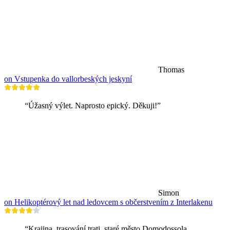
Thomas
on Vstupenka do vallorbeských jeskyní
“Úžasný výlet. Naprosto epický. Děkuji!”
Simon
on Helikoptérový let nad ledovcem s občerstvením z Interlakenu
“Krajina, trasování trati, staré město Domodossola,