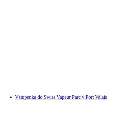
Vstupenka do lanového parku Interlaken s 14
dobrodružnými trasami
na osobu
od CZK 1108
Vstupenka do Swiss Vapeur Parc v Port Valais