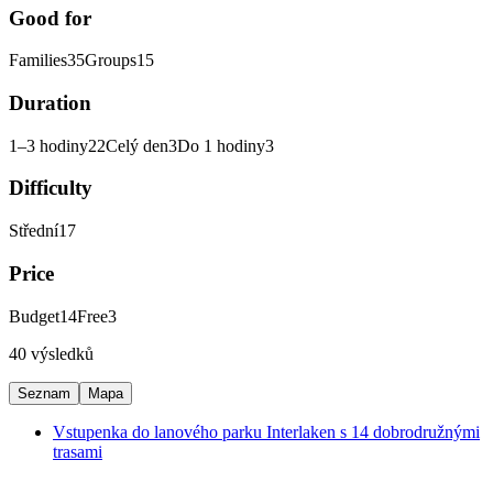
Good for
Families
35
Groups
15
Duration
1–3 hodiny
22
Celý den
3
Do 1 hodiny
3
Difficulty
Střední
17
Price
Budget
14
Free
3
40 výsledků
Seznam
Mapa
Vstupenka do lanového parku Interlaken s 14 dobrodružnými
trasami