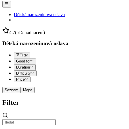
Dětská narozeninová oslava
4.7
(515 hodnocení)
Dětská narozeninová oslava
Filter
Good for
Duration
Difficulty
Price
Seznam
Mapa
Filter