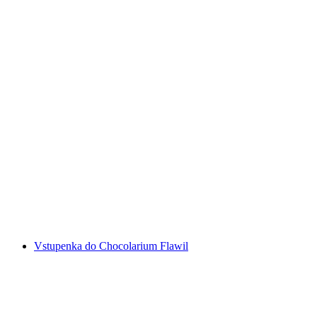
Vstupenka do Swiss Vapeur Parc v Port Valais
na osobu
od CZK 622
Vstupenka do Chocolarium Flawil