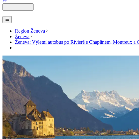
Region Ženeva
Ženeva
Ženeva: Výletní autobus po Rivierě s Chaplinem, Montreux a 