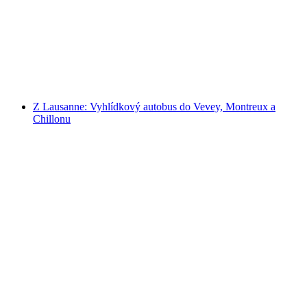
na osobu
od CZK 1998
Z Lausanne: Vyhlídkový autobus do Vevey, Montreux a
Chillonu