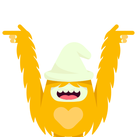
na osobu
od CZK 2133