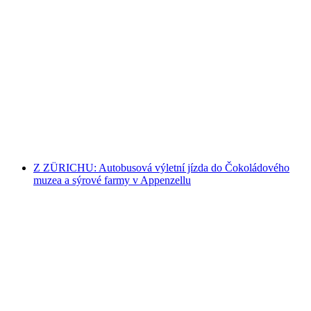
Ab Lausanne: Autobusový výlet do Montreux
a Glacier 3000
na osobu
od CZK 2835
Z ZÜRICHU: Autobusová výletní jízda do Čokoládového
muzea a sýrové farmy v Appenzellu