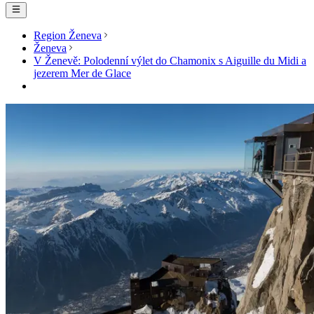
Region Ženeva
Ženeva
V Ženevě: Polodenní výlet do Chamonix s Aiguille du Midi a
jezerem Mer de Glace