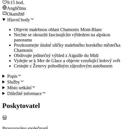
9:15 hod.
Angličtina
Okamžitě
Hlavní body
Objevte malebnou oblast Chamonix Mont-Blanc
Nechte se okouzlit fascinujícím výhledem na alpskou
panoramu
Prozkoumejte útulné uličky malebného horského městečka
Chamonix
Obdivujte jedinečný výhled z Aiguille du Midi
Vydejte se k Mer de Glace a objevte vzrušující ledový svět
Cestujte z Ženevy pohodlným zájezdovým autobusem
Popis
Služby
Místo setkání
Důležité informace
Poskytovatel
Provozováno společností