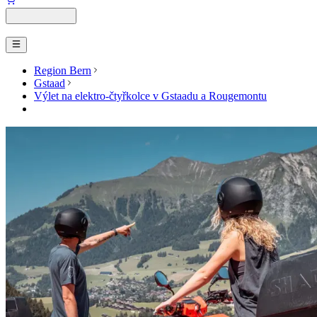
Region Bern
Gstaad
Výlet na elektro-čtyřkolce v Gstaadu a Rougemontu