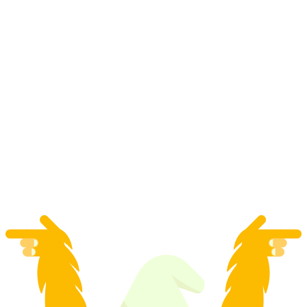
Boggera Canyoning Valle di Cresciano každý
den
na osobu
od CZK 4320