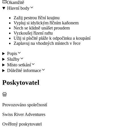
Okamžitě
Hlavní body
Zažij pestrou říční krajinu
Vypluj si idylickým říčním kaňonem
Nech se klidně unášet proudem
Vyzkoušej řízení raftu
Užij si písčité pláže k odpočinku a koupání
Zaplavuj na vhodných místech v řece
Popis
Služby
Místo setkání
Důležité informace
Poskytovatel
Provozováno společností
Swiss River Adventures
Ověřený poskytovatel