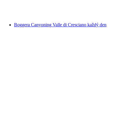
na osobu
od CZK 4590
Boggera Canyoning Valle di Cresciano každý den