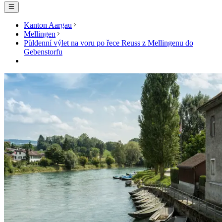
Kanton Aargau
Mellingen
Půldenní výlet na voru po řece Reuss z Mellingenu do
Gebenstorfu