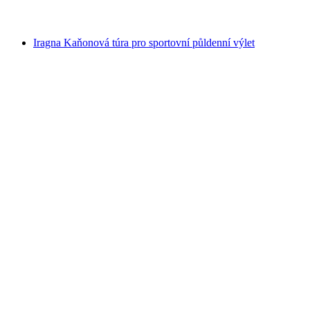
od CZK 4455
Iragna Kaňonová túra pro sportovní půldenní výlet