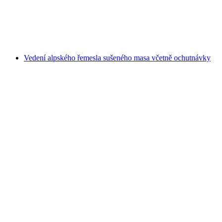
na osobu
od CZK 808
Vedení alpského řemesla sušeného masa včetně ochutnávky