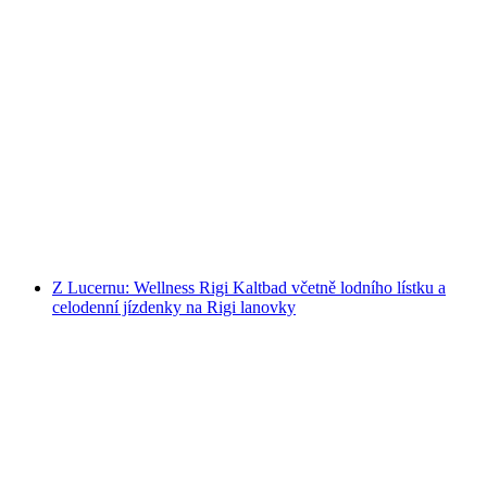
Vedení alpského řemesla sušeného masa včetně
ochutnávky
na osobu
od CZK 404
Z Lucernu: Wellness Rigi Kaltbad včetně lodního lístku a
celodenní jízdenky na Rigi lanovky