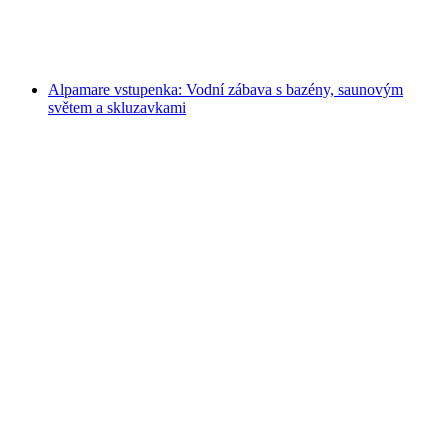
na osobu
od CZK 2478
Alpamare vstupenka: Vodní zábava s bazény, saunovým
světem a skluzavkami