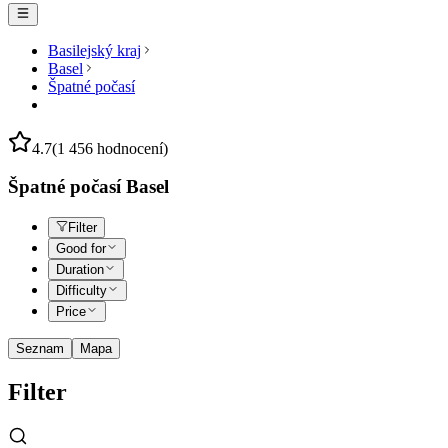
Basilejský kraj
Basel
Špatné počasí
4.7
(1 456 hodnocení)
Špatné počasí Basel
Filter
Good for
Duration
Difficulty
Price
Seznam
Mapa
Filter