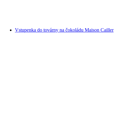
na osobu
od CZK 431
Vstupenka do továrny na čokoládu Maison Cailler