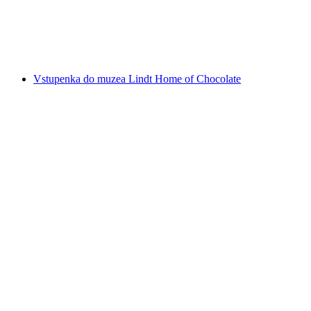
na osobu
od CZK 512
Vstupenka do muzea Lindt Home of Chocolate