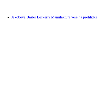
na osobu
od CZK 728
Jakobova Basler Leckerly Manufaktura veřejná prohlídka