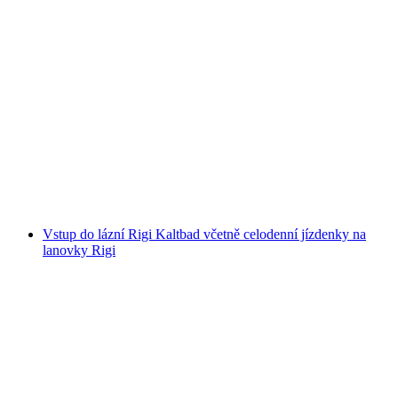
Ticket do jeskyní Beatushöhlen
na osobu
od CZK 539
Vstup do lázní Rigi Kaltbad včetně celodenní jízdenky na
lanovky Rigi