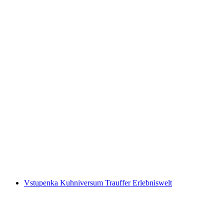
Vstupenka na bazén a skluzavky do Splash
and Spa
na osobu
od CZK 1051
Vstupenka Kuhniversum Trauffer Erlebniswelt