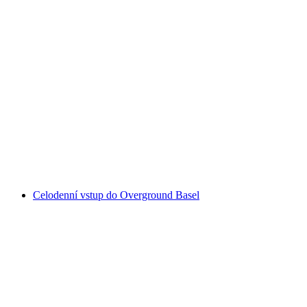
Soukromá prohlídka Jakobovy basilejské
Leckerly Manufaktur
na osobu
od CZK 808
Celodenní vstup do Overground Basel