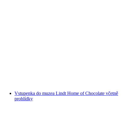
Alpamare vstupenka: Vodní zábava s bazény,
saunovým světem a skluzavkami
na osobu
od CZK 1239
Vstupenka do muzea Lindt Home of Chocolate včetně
prohlídky