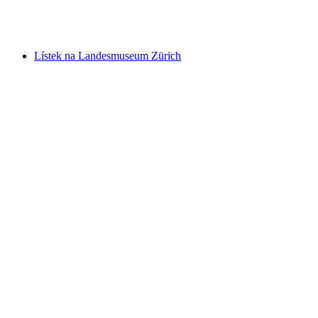
na osobu
od CZK 943
Lístek na Landesmuseum Zürich