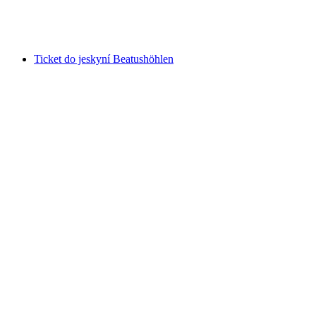
na osobu
od CZK 404
Ticket do jeskyní Beatushöhlen