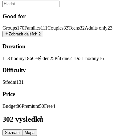
Good for
Groups
170
Families
111
Couples
33
Teens
32
Adults only
23
Zobrazit dalších 2
Duration
1–3 hodiny
186
Celý den
25
Půl dne
21
Do 1 hodiny
16
Difficulty
Střední
131
Price
Budget
86
Premium
50
Free
4
302 výsledků
Seznam
Mapa