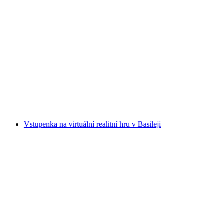
Černé světlo minigolf v Basileji
na osobu
od CZK 404
Vstupenka na virtuální realitní hru v Basileji