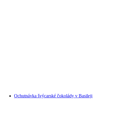
Jakobova Basler Leckerly Manufaktura
veřejná prohlídka
na osobu
od CZK 674
Ochutnávka švýcarské čokolády v Basileji