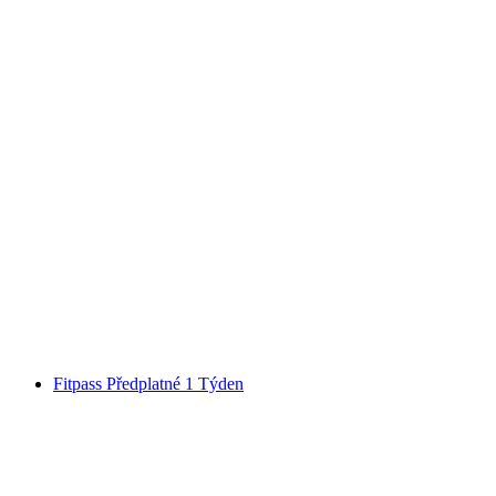
Vstupenka do muzea Lindt Home of Chocolate
na osobu
od CZK 458
Fitpass Předplatné 1 Týden