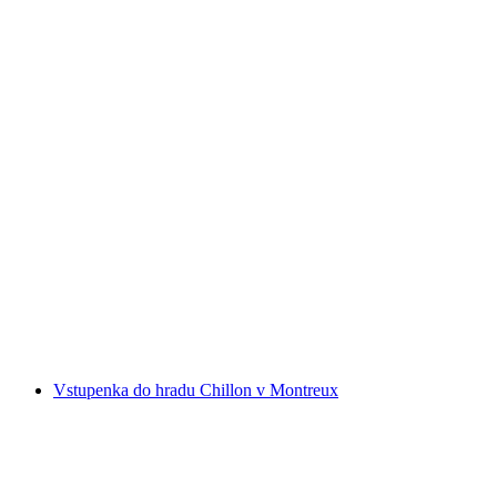
Vstupenka do továrny na čokoládu Maison
Cailler
na osobu
od CZK 458
Vstupenka do hradu Chillon v Montreux