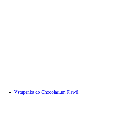
Lístek na Landesmuseum Zürich
na osobu
od CZK 351
Vstupenka do Chocolarium Flawil