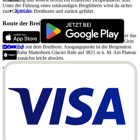
Unter der Führung eines ortskundigen Bergführers wirst du sicher
Kontakt
zum Gipfel des Breithorns und zurück geführt.
Route der Breithorn Besteigung
Du gehst bei der
Breithorn Besteigung
mit dem Bergführer über das
Breithorn Plateau und den Breithorn Pass. Sie verbinden das Klein
Matterhorn mit dem Breithorn. Ausgangspunkt ist die Bergstation
der 3S Bahn Matterhorn Glacier Ride auf 3821 m ü. M. Am Plateau
geht es zunächst leicht abwärts.
Die am häufigsten verwendete Route führt anfangs über den Firn
des Breithorn Plateaus. Dabei gehst du über einen Gletscher mit
Gletscherspalten. Die Gruppe der Bergsteiger wird sicher am Seil
geführt. Später geht ihr über einen 35 Grad steilen Hang nach oben.
Insgesamt überwindet ihr dabei 415 Höhenmeter. Die Strecke (Hin-
und Rückweg) ist etwa 5.4 km lang. Die Bergtour dauert bis zu 3.5
Stunden.
Einzelne Etappen:
Start an der Bergstation Matterhorn Glacier
Paradise (Klein Matterhorn) Traversierung (Überquerung) des
Gletschers über den Breithorn Pass und das Breithorn Plateau
Aufstieg zum Breithorn Gipfel (Westgipfel) über Firnhänge (35
Grad steil)