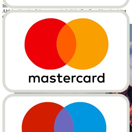
Im Sommer führt dich der Weg genauso zurück. Im Winter ist die
Abfahrt über das Schwarztor sehr beliebt. Der Bergführer begleitet
dich auch nach unten.