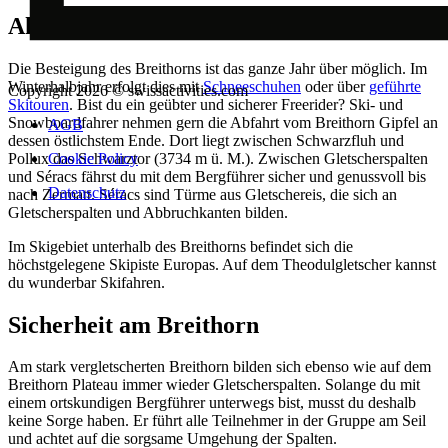
Aktivitäten am Breithorn
Die Besteigung des Breithorns ist das ganze Jahr über möglich. Im
Winterhalbjahr erfolgt dies mit
Schneeschuhen
oder über
geführte
Copyright 2026 © swissactivities.com
Skitouren
. Bist du ein geübter und sicherer Freerider? Ski- und
Snowboardfahrer nehmen gern die Abfahrt vom Breithorn Gipfel an
AGB
dessen östlichstem Ende. Dort liegt zwischen Schwarzfluh und
Pollux das Schwarztor (3734 m ü. M.). Zwischen Gletscherspalten
Cookie Policy
und Séracs fährst du mit dem Bergführer sicher und genussvoll bis
Datenschutz
nach Zermatt. Séracs sind Türme aus Gletschereis, die sich an
Gletscherspalten und Abbruchkanten bilden.
Im Skigebiet unterhalb des Breithorns befindet sich die
höchstgelegene Skipiste Europas. Auf dem Theodulgletscher kannst
du wunderbar Skifahren.
Sicherheit am Breithorn
Am stark vergletscherten Breithorn bilden sich ebenso wie auf dem
Breithorn Plateau immer wieder Gletscherspalten. Solange du mit
einem ortskundigen Bergführer unterwegs bist, musst du deshalb
keine Sorge haben. Er führt alle Teilnehmer in der Gruppe am Seil
und achtet auf die sorgsame Umgehung der Spalten.