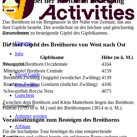
Was dich bei der Breithorn Besteigung
erwartet
Das Breithorn ist ein Bergmassiv in der Nähe von Zermatt, das aus
fünf Gipfeln besteht. Der westlichste ist der höchste und gleichzeitig
der am besten zu besteigende Gipfel des Gipfelkamms.
Unternehmen
Über uns
Die fünf Gipfel des Breithorns von West nach Ost
Jobs
Gipfelname
Höhe (m ü. M.)
Ressourcen
Westgipfel Breithorn Occidentale
4164
Mittelgipfel Breithorn Centrale
4159
Travel Guide
Breithorn-Zwilling Ostgipfel (westlicher Zwilling)
4139
Breithorn-Zwilling Gendarm (östlicher Zwilling)
4106
Reiserouten
Schwarzfluh Roccia Nera
4075
Gutschein
Zwischen dem Breithorn und Klein Matterhorn liegen das Breithorn
Zusammenarbeit
Plateau (3795 m ü. M.) und der Breithornpass (3814 m ü. M.).
Anbieter werden
Voraussetzungen zum Besteigen des Breithorns
Affiliate
Für die hochalpine Tour benötigst du eine entsprechende
Kontakt
Ausrüstung und solltest bereits ein erfahrener Bergwanderer sein.