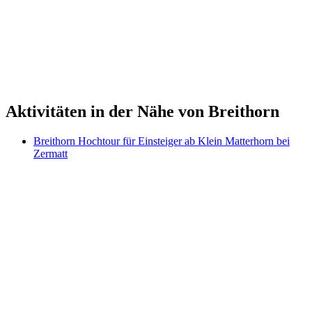
Matterhorn bei Zermatt
pro Person
ab CHF 290
Aktivitäten in der Nähe von Breithorn
Breithorn Hochtour für Einsteiger ab Klein Matterhorn bei
Zermatt