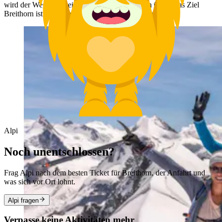
wird der Weg am Klein Matterhorn auf 3821 m ü. M. Das Ziel
Breithorn ist am höchsten Gipfel 4164 Meter hoch.
Alpi
Noch unentschlossen?
Frag Alpi nach dem besten Ticket für Breithorn, der Anfahrt und
was sich vor Ort lohnt.
Alpi fragen
Verpasse keine Aktivitäten mehr