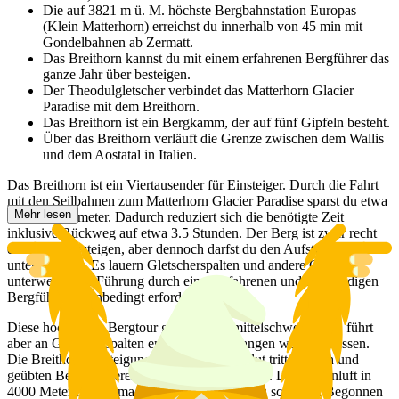
Die auf 3821 m ü. M. höchste Bergbahnstation Europas
(Klein Matterhorn) erreichst du innerhalb von 45 min mit
Gondelbahnen ab Zermatt.
Das Breithorn kannst du mit einem erfahrenen Bergführer das
ganze Jahr über besteigen.
Der Theodulgletscher verbindet das Matterhorn Glacier
Paradise mit dem Breithorn.
Das Breithorn ist ein Bergkamm, der auf fünf Gipfeln besteht.
Über das Breithorn verläuft die Grenze zwischen dem Wallis
und dem Aostatal in Italien.
Das Breithorn ist ein Viertausender für Einsteiger. Durch die Fahrt
mit den Seilbahnen zum Matterhorn Glacier Paradise sparst du etwa
Mehr lesen
2200 Höhenmeter. Dadurch reduziert sich die benötigte Zeit
inklusive Rückweg auf etwa 3.5 Stunden. Der Berg ist zwar recht
einfach zu besteigen, aber dennoch darfst du den Aufstieg nicht
unterschätzen. Es lauern Gletscherspalten und andere Gefahren
unterwegs. Die Führung durch einen erfahrenen und ortskundigen
Bergführer ist unbedingt erforderlich.
Diese hochalpine Bergtour gilt zwar als mittelschwere Tour, führt
aber an Gletscherspalten entlang, die umgangen werden müssen.
Die Breithorn Besteigung soll nur von absolut trittsicheren und
geübten Bergwanderern unternommen werden. Die Höhenluft in
4000 Metern Höhe macht vielen Menschen zu schaffen. Begonnen