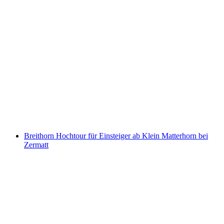
Breithorn Bergtour ab Zermatt geführt: Privat
oder Gruppe
pro Person
ab CHF 225
Breithorn Hochtour für Einsteiger ab Klein Matterhorn bei
Zermatt