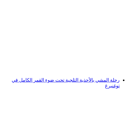
جولة جبال شرو في يومين للنساء
لكل شخص
من CHF 475
رحلة المشي بالأحذية الثلجية تحت ضوء القمر الكامل في
توغنبرغ