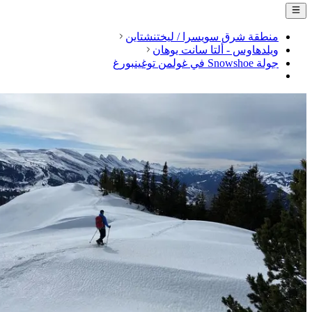
منطقة شرق سويسرا / ليختنشتاين
ويلدهاوس - ألتا سانت يوهان
جولة Snowshoe في غولمن توغينبورغ