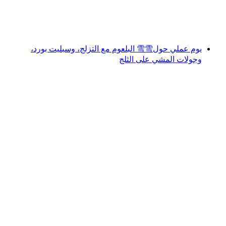
لكل شخص
من CHF 45
يوم عملي حول雪雪 البلعوم مع التزلج، وسبليت بورد،
وجولات المشي على الثلج