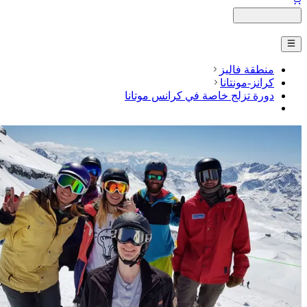
منطقة فاليز
كرانز-مونتانا
دورة تزلج خاصة في كرانس موتانا