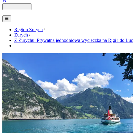
Region Zurych
Zurych
Z Zurychu: Prywatna jednodniowa wycieczka na Rigi i do Lu