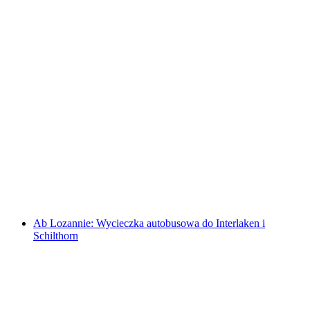
Z Zürich: Wycieczka autobusem do Renu,
Chocolarium i Muzeum Sery Appenzell
za osobę
od PLN 555
Ab Lozannie: Wycieczka autobusowa do Interlaken i
Schilthorn