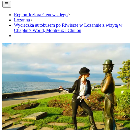
Region Jeziora Genewskiego
Lozanna
Wycieczka autobusem po Riwierze w Lozannie z wizytą w
Chaplin’s World, Montreux i Chillon