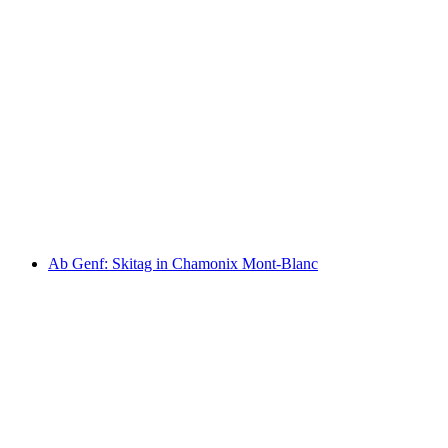
Wycieczka z Lozanny: Autobusowa wycieczka
do Montreux i Glacier 3000
za osobę
od PLN 503
Ab Genf: Skitag in Chamonix Mont-Blanc