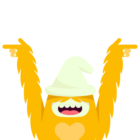
za osobę
od PLN 1124