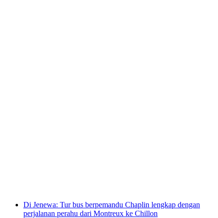
Di Jenewa: Tur Kota Jenewa, Chamonix Mont-
Blanc dan Aiguille du Midi
per orang
mulai dari Rp 5726000
Di Jenewa: Tur bus berpemandu Chaplin lengkap dengan
perjalanan perahu dari Montreux ke Chillon