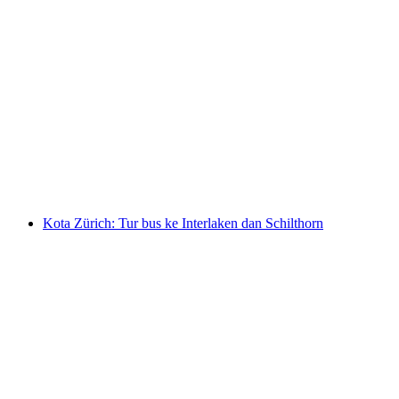
Di Jenewa: Tur bus berpemandu Chaplin
lengkap dengan perjalanan perahu dari
Montreux ke Chillon
per orang
mulai dari Rp 4535000
Kota Zürich: Tur bus ke Interlaken dan Schilthorn