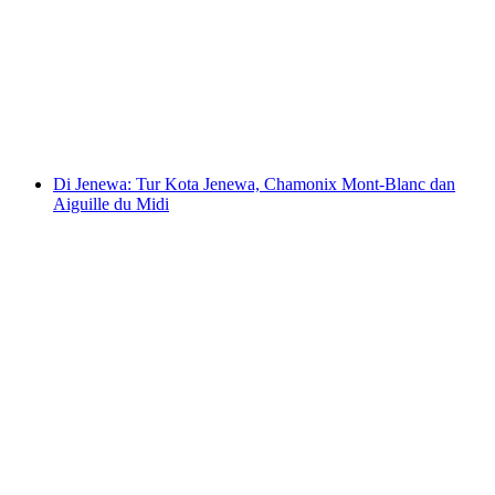
Dari Jenewa: Tur Bus ke Gruyères, Pabrik
Cokelat, dan Perkedel Keju
per orang
mulai dari Rp 3551000
Di Jenewa: Tur Kota Jenewa, Chamonix Mont-Blanc dan
Aiguille du Midi