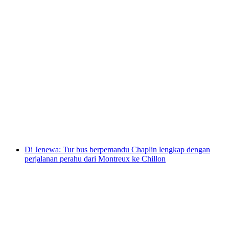
Di Jenewa: Tur Kota Jenewa, Chamonix Mont-
Blanc dan Aiguille du Midi
per orang
mulai dari Rp 5745000
Di Jenewa: Tur bus berpemandu Chaplin lengkap dengan
perjalanan perahu dari Montreux ke Chillon