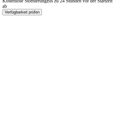
Kostenlose Stornierung
Bis zu 24 Stunden vor der Startzeit
ab
Rp 4137000
Verfügbarkeit prüfen