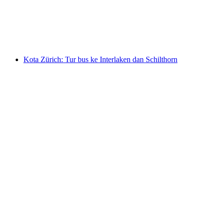
per orang
mulai dari Rp 4550000
Kota Zürich: Tur bus ke Interlaken dan Schilthorn