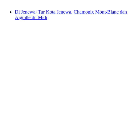
mulai dari Rp 3562000
Di Jenewa: Tur Kota Jenewa, Chamonix Mont-Blanc dan
Aiguille du Midi