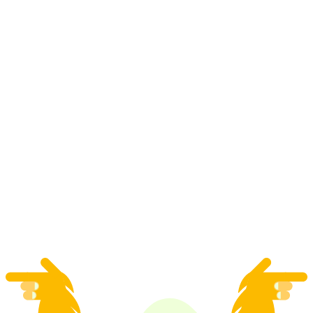
Kota Zürich: Tur bus ke Interlaken dan
Schilthorn
per orang
mulai dari Rp 3677000