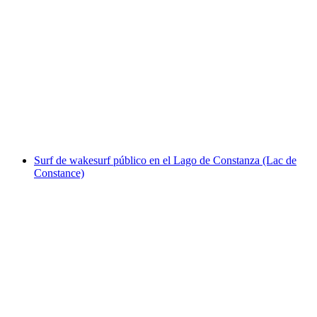
Wakeboard público en el Untersee (Lago de
Constanza)
por persona
desde €53
Surf de wakesurf público en el Lago de Constanza (Lac de
Constance)