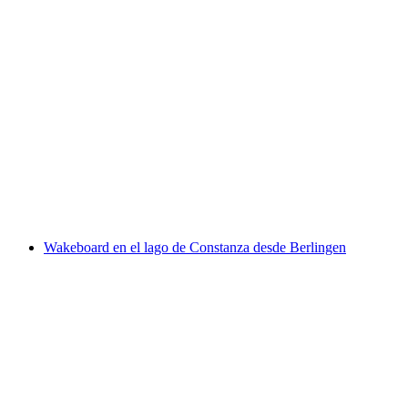
Surf privado en el Untersee (Lago de
Constanza)
por persona
desde €290
Wakeboard en el lago de Constanza desde Berlingen